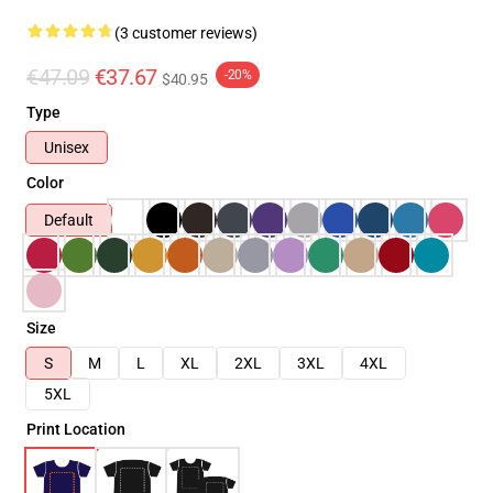
(3 customer reviews)
€47.09
€37.67
-20%
$40.95
Type
Unisex
Color
Default
Size
S
M
L
XL
2XL
3XL
4XL
5XL
Print Location