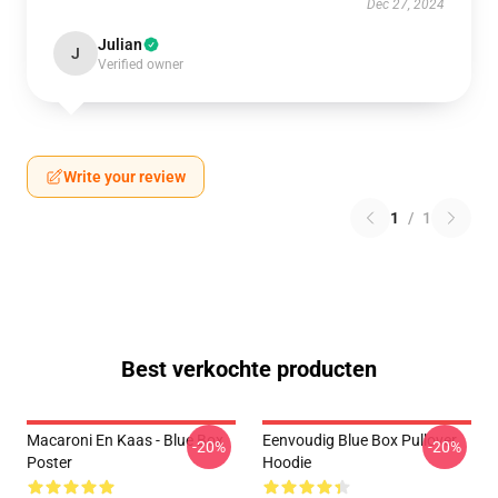
Dec 27, 2024
Julian
J
Verified owner
Write your review
1
/
1
Best verkochte producten
Macaroni En Kaas - Blue Box
Eenvoudig Blue Box Pullover
-20%
-20%
Poster
Hoodie