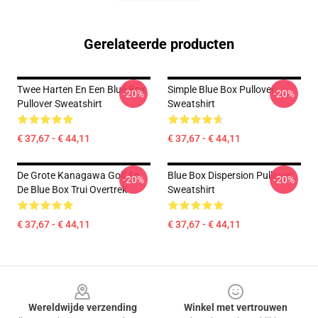
Gerelateerde producten
Twee Harten En Een Blue Box
Simple Blue Box Pullover
-20%
-20%
Pullover Sweatshirt
Sweatshirt
€ 37,67 - € 44,11
€ 37,67 - € 44,11
De Grote Kanagawa Golf En
Blue Box Dispersion Pullover
-20%
-20%
De Blue Box Trui Overtrek
Sweatshirt
€ 37,67 - € 44,11
€ 37,67 - € 44,11
Footer
Wereldwijde verzending
Winkel met vertrouwen