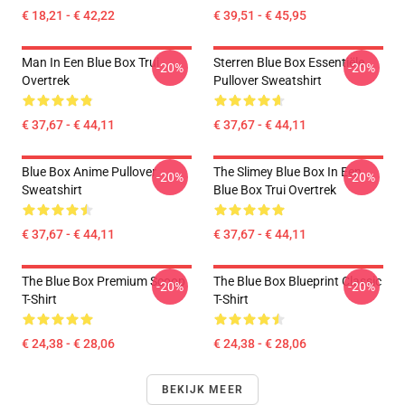
€ 18,21 - € 42,22
€ 39,51 - € 45,95
Man In Een Blue Box Trui
Sterren Blue Box Essentiële
-20%
-20%
Overtrek
Pullover Sweatshirt
€ 37,67 - € 44,11
€ 37,67 - € 44,11
Blue Box Anime Pullover
The Slimey Blue Box In Een
-20%
-20%
Sweatshirt
Blue Box Trui Overtrek
€ 37,67 - € 44,11
€ 37,67 - € 44,11
The Blue Box Premium Scoop
The Blue Box Blueprint Classic
-20%
-20%
T-Shirt
T-Shirt
€ 24,38 - € 28,06
€ 24,38 - € 28,06
BEKIJK MEER