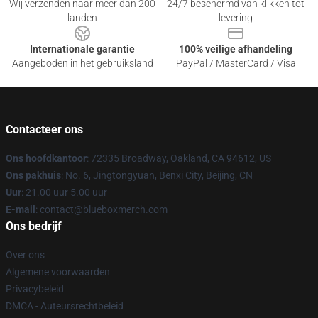
Wij verzenden naar meer dan 200
24/7 beschermd van klikken tot
landen
levering
Internationale garantie
100% veilige afhandeling
Aangeboden in het gebruiksland
PayPal / MasterCard / Visa
Contacteer ons
Ons hoofdkantoor
: 72335 Broadway, Oakland, CA 94612, US
Ons pakhuis
: No. 6, Jingtongyuan, Benxi City, Beijing, CN
Uur
: 21.00 uur 5.00 uur
E-mail
: contact@blueboxmerch.com
Ons bedrijf
Over ons
Algemene voorwaarden
Privacybeleid
DMCA - Auteursrechtbeleid