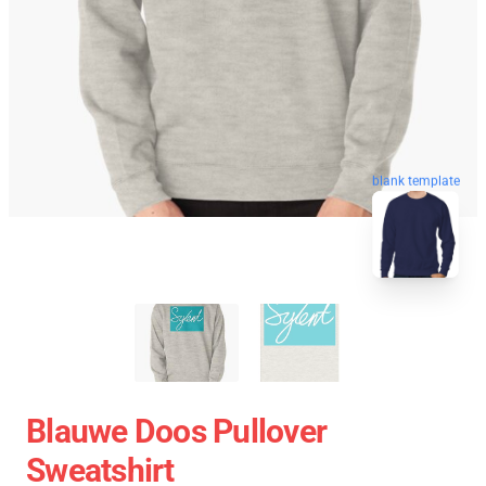
blank template
Blauwe Doos Pullover
Sweatshirt