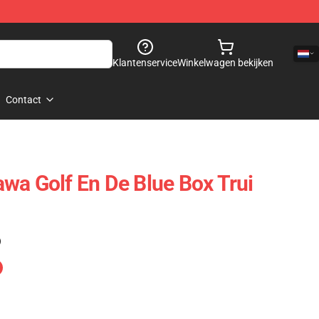
Klantenservice
Winkelwagen bekijken
Contact
wa Golf En De Blue Box Trui
)