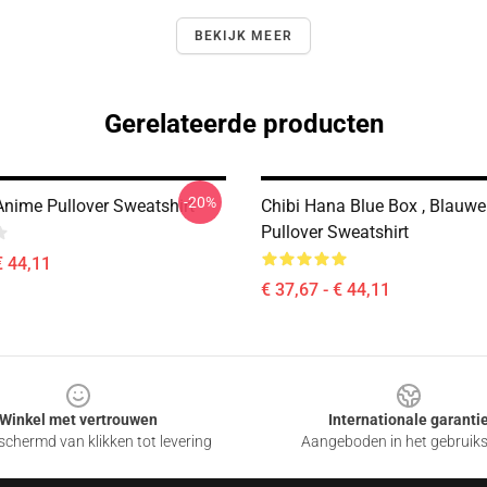
BEKIJK MEER
Gerelateerde producten
-20%
Anime Pullover Sweatshirt
Chibi Hana Blue Box , Blauwe
Pullover Sweatshirt
€ 44,11
€ 37,67 - € 44,11
Winkel met vertrouwen
Internationale garanti
chermd van klikken tot levering
Aangeboden in het gebruik