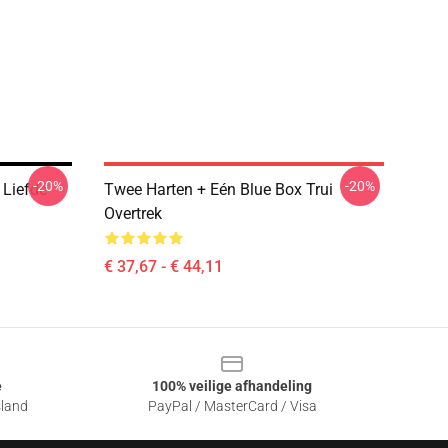
-20%
-20%
 Liefde
Twee Harten + Eén Blue Box Trui
Overtrek
€ 37,67 - € 44,11
e
100% veilige afhandeling
sland
PayPal / MasterCard / Visa