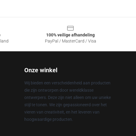
e
100% veilige afhandeling
sland
PayPal / MasterCard / Visa
Onze winkel
Wij bieden een verscheidenheid aan producten
die zijn ontworpen door wereldklasse
ontwerpers. Deze zijn niet alleen om uw unieke
stijl te tonen. We zijn gepassioneerd over het
vieren van creativiteit, en het leveren van
hoogwaardige producten.