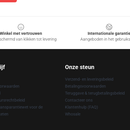
Winkel met vertrouwen
Internationale garanti
chermd van klikken tot levering
Aangeboden in het gebruik
jf
Onze steun
Verzend- en leveringsbeleid
oorwaarden
Betalingsvoorwaarden
d
Teruggave & terugbetalingsbeleid
rsrechtbeleid
Contacteer ons
ransparantiewet voor de
Klantenhulp (FAQ)
keten
Whosale