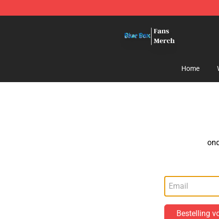
Blue Box Store - Official Blue Box Merchandise Shop
Home
ond
Bestelling v