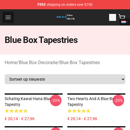
FREE
shipping on orders over $100
Blue Box Store - Official Blue Box Merchandise Shop
Open menu
Blue Box Tapestries
Home
/
Blue Box Decoratie
/
Blue Box Tapestries
Schattig Kawaï Hana Blue Box
Two Hearts And A Blue Box
-20%
-20%
Tapestry
Tapestry
€ 20,14 - € 27,96
€ 20,14 - € 27,96