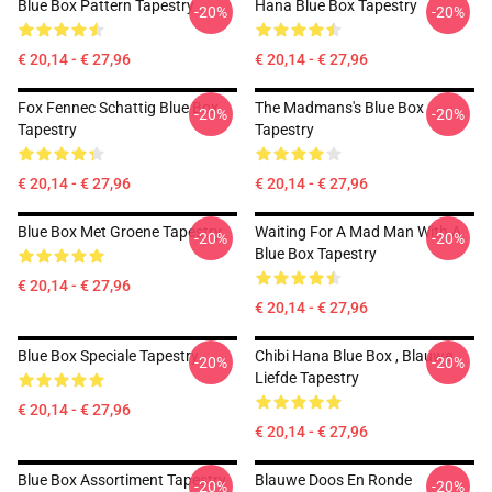
Blue Box Pattern Tapestry
Hana Blue Box Tapestry
-20%
-20%
€ 20,14 - € 27,96
€ 20,14 - € 27,96
Fox Fennec Schattig Blue Box
The Madmans's Blue Box
-20%
-20%
Tapestry
Tapestry
€ 20,14 - € 27,96
€ 20,14 - € 27,96
Blue Box Met Groene Tapestry
Waiting For A Mad Man With A
-20%
-20%
Blue Box Tapestry
€ 20,14 - € 27,96
€ 20,14 - € 27,96
Blue Box Speciale Tapestry
Chibi Hana Blue Box , Blauwe
-20%
-20%
Liefde Tapestry
€ 20,14 - € 27,96
€ 20,14 - € 27,96
Blue Box Assortiment Tapestry
Blauwe Doos En Ronde
-20%
-20%