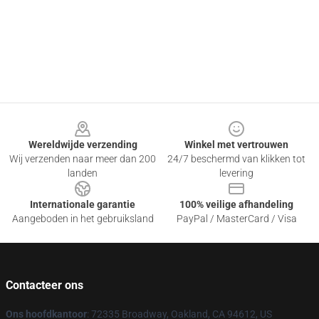
Footer
Wereldwijde verzending
Winkel met vertrouwen
Wij verzenden naar meer dan 200
24/7 beschermd van klikken tot
landen
levering
Internationale garantie
100% veilige afhandeling
Aangeboden in het gebruiksland
PayPal / MasterCard / Visa
Contacteer ons
Ons hoofdkantoor
: 72335 Broadway, Oakland, CA 94612, US