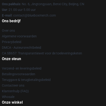
Ons pakhuis
: No. 6, Jingtongyuan, Benxi City, Beijing, CN
Uur
: 21.00 uur 5.00 uur
E-mail
: contact@blueboxmerch.com
Ons bedrijf
Over ons
Algemene voorwaarden
Privacybeleid
DMCA - Auteursrechtbeleid
CA SB657: Transparantiewet voor de toeleveringsketen
Onze steun
Verzend- en leveringsbeleid
Betalingsvoorwaarden
Teruggave & terugbetalingsbeleid
Contacteer ons
Klantenhulp (FAQ)
Whosale
Onze winkel