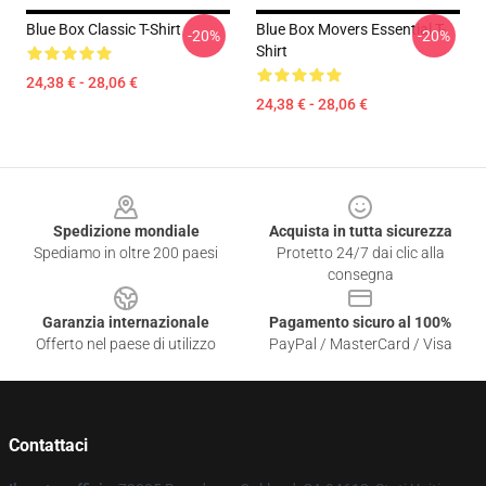
Blue Box Classic T-Shirt
Blue Box Movers Essential T-
-20%
-20%
Shirt
24,38 € - 28,06 €
24,38 € - 28,06 €
Footer
Spedizione mondiale
Acquista in tutta sicurezza
Spediamo in oltre 200 paesi
Protetto 24/7 dai clic alla
consegna
Garanzia internazionale
Pagamento sicuro al 100%
Offerto nel paese di utilizzo
PayPal / MasterCard / Visa
Contattaci