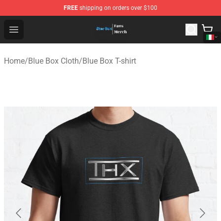
FREE
shipping on orders over $100
Blue Box Store - Official Blue Box Merchandise Shop
Open menu
Home
/
Blue Box Cloth
/
Blue Box T-shirt