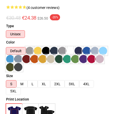
(4 customer reviews)
€30.48
€24.38
-20%
$26.50
Type
Unisex
Color
Default
Size
S
M
L
XL
2XL
3XL
4XL
5XL
Print Location