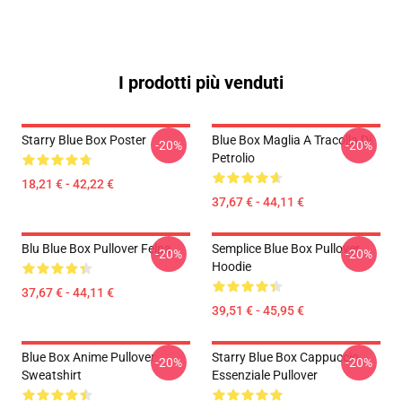
I prodotti più venduti
Starry Blue Box Poster
Blue Box Maglia A Tracolla Di
-20%
-20%
Petrolio
18,21 € - 42,22 €
37,67 € - 44,11 €
Blu Blue Box Pullover Felpa
Semplice Blue Box Pullover
-20%
-20%
Hoodie
37,67 € - 44,11 €
39,51 € - 45,95 €
Blue Box Anime Pullover
Starry Blue Box Cappuccio
-20%
-20%
Sweatshirt
Essenziale Pullover