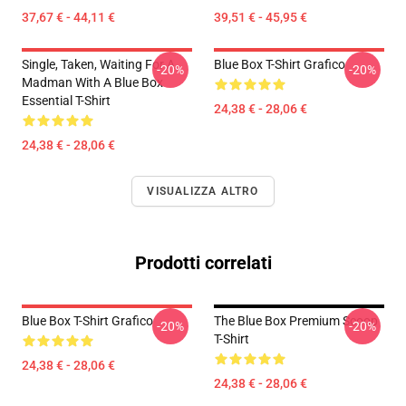
37,67 € - 44,11 €
39,51 € - 45,95 €
Single, Taken, Waiting For A
Blue Box T-Shirt Grafico
-20%
-20%
Madman With A Blue Box
Essential T-Shirt
24,38 € - 28,06 €
24,38 € - 28,06 €
VISUALIZZA ALTRO
Prodotti correlati
Blue Box T-Shirt Grafico
The Blue Box Premium Scoop
-20%
-20%
T-Shirt
24,38 € - 28,06 €
24,38 € - 28,06 €