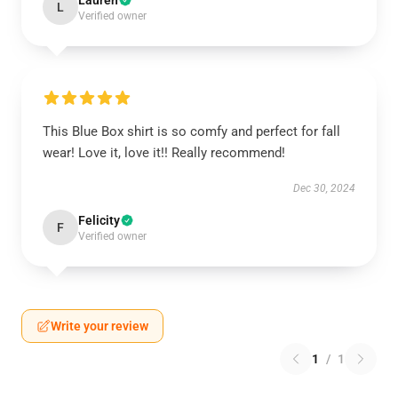
Lauren
L
Verified owner
This Blue Box shirt is so comfy and perfect for fall
wear! Love it, love it!! Really recommend!
Dec 30, 2024
Felicity
F
Verified owner
Write your review
1
/
1