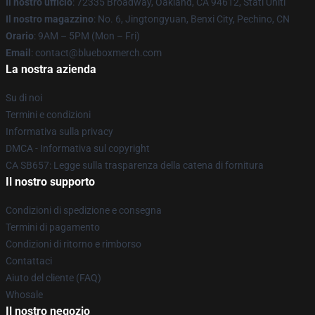
Il nostro ufficio
: 72335 Broadway, Oakland, CA 94612, Stati Uniti
Il nostro magazzino
: No. 6, Jingtongyuan, Benxi City, Pechino, CN
Orario
: 9AM – 5PM (Mon – Fri)
Email
: contact@blueboxmerch.com
La nostra azienda
Su di noi
Termini e condizioni
Informativa sulla privacy
DMCA - Informativa sul copyright
CA SB657: Legge sulla trasparenza della catena di fornitura
Il nostro supporto
Condizioni di spedizione e consegna
Termini di pagamento
Condizioni di ritorno e rimborso
Contattaci
Aiuto del cliente (FAQ)
Whosale
Il nostro negozio