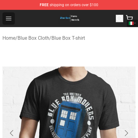
FREE
shipping on orders over $100
Blue Box Store - Official Blue Box Merchandise Shop
Open menu
Home
/
Blue Box Cloth
/
Blue Box T-shirt