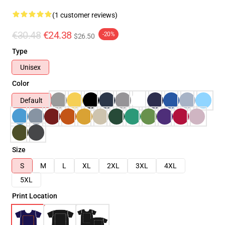
(1 customer reviews)
€30.48
€24.38
-20%
$26.50
Type
Unisex
Color
Default
Size
S
M
L
XL
2XL
3XL
4XL
5XL
Print Location