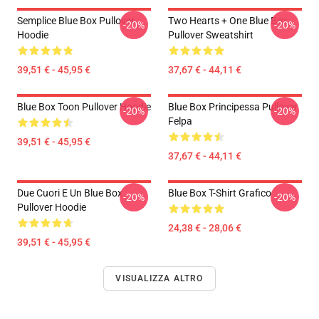
Semplice Blue Box Pullover
Two Hearts + One Blue Box
-20%
-20%
Hoodie
Pullover Sweatshirt
39,51 € - 45,95 €
37,67 € - 44,11 €
Blue Box Toon Pullover Hoodie
Blue Box Principessa Pullover
-20%
-20%
Felpa
39,51 € - 45,95 €
37,67 € - 44,11 €
Due Cuori E Un Blue Box
Blue Box T-Shirt Grafico
-20%
-20%
Pullover Hoodie
24,38 € - 28,06 €
39,51 € - 45,95 €
VISUALIZZA ALTRO