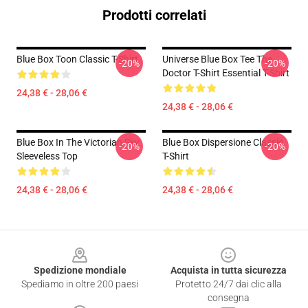
Prodotti correlati
Blue Box Toon Classic T-Shirt
Universe Blue Box Tee The
-20%
-20%
Doctor T-Shirt Essential T-Shirt
24,38 € - 28,06 €
24,38 € - 28,06 €
Blue Box In The Victorian Sky
Blue Box Dispersione Classic
-20%
-20%
Sleeveless Top
T-Shirt
24,38 € - 28,06 €
24,38 € - 28,06 €
Footer
Spedizione mondiale
Acquista in tutta sicurezza
Spediamo in oltre 200 paesi
Protetto 24/7 dai clic alla
consegna