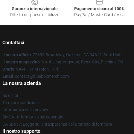
Garanzia internazionale
Pagamento sicuro al 100%
Offerto nel paese di utilizzo
PayPal / MasterCard / Visa
Contattaci
Il nostro ufficio
: 72335 Broadway, Oakland, CA 94612, Stati Uniti
Il nostro magazzino
: No. 6, Jingtongyuan, Benxi City, Pechino, CN
Orario
: 9AM – 5PM (Mon – Fri)
Email
: contact@blueboxmerch.com
La nostra azienda
Su di noi
Termini e condizioni
Informativa sulla privacy
DMCA - Informativa sul copyright
CA SB657: Legge sulla trasparenza della catena di fornitura
Il nostro supporto