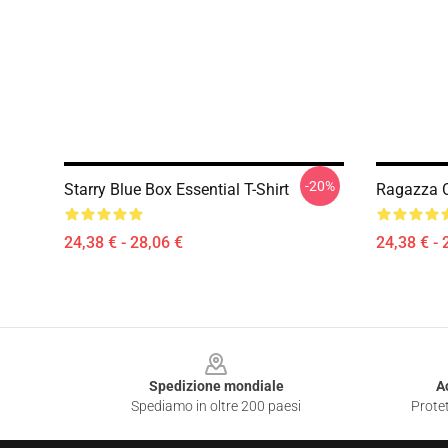
-20%
Starry Blue Box Essential T-Shirt
Ragazza C
24,38 € - 28,06 €
24,38 € - 
Footer
Spedizione mondiale
A
Spediamo in oltre 200 paesi
Protet