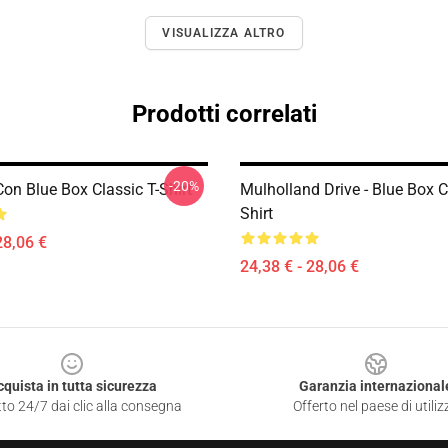
VISUALIZZA ALTRO
Prodotti correlati
-20%
on Blue Box Classic T-Shirt
Mulholland Drive - Blue Box C
Shirt
28,06 €
24,38 € - 28,06 €
cquista in tutta sicurezza
Garanzia internazional
to 24/7 dai clic alla consegna
Offerto nel paese di utiliz