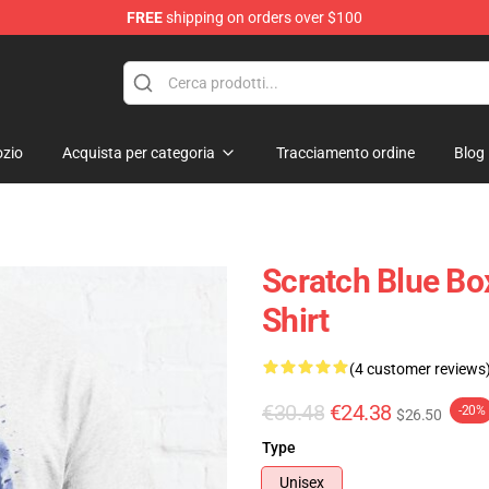
FREE
shipping on orders over $100
zio
Acquista per categoria
Tracciamento ordine
Blog
Scratch Blue Box
Shirt
(4 customer reviews
€30.48
€24.38
-20%
$26.50
Type
Unisex