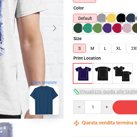
Color
Default
Size
S
M
L
XL
2X
Print Location
blank template
Visualizza guida alle tagli
Quantity
Questa vendita termina 