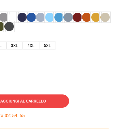
L
3XL
4XL
5XL
e
AGGIUNGI AL CARRELLO
tra
02
:
54
:
53