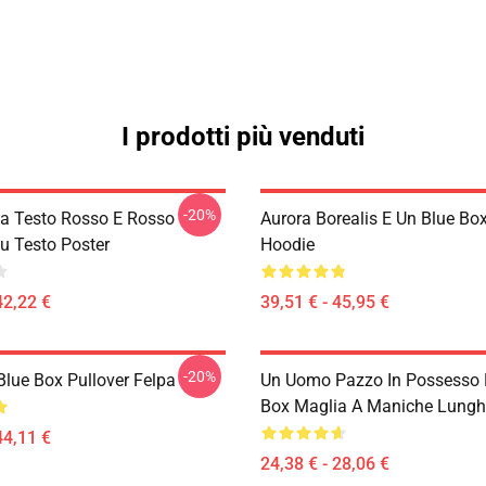
I prodotti più venduti
-20%
la Testo Rosso E Rosso
Aurora Borealis E Un Blue Box
lu Testo Poster
Hoodie
42,22 €
39,51 € - 45,95 €
-20%
 Blue Box Pullover Felpa
Un Uomo Pazzo In Possesso 
Box Maglia A Maniche Lungh
44,11 €
24,38 € - 28,06 €