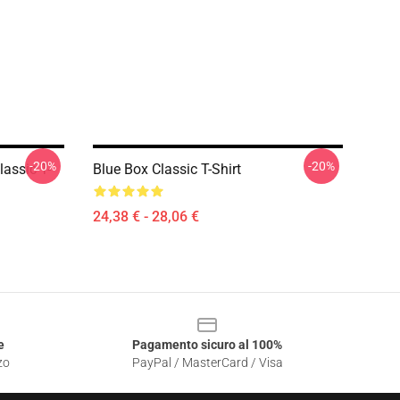
-20%
-20%
lassic T-
Blue Box Classic T-Shirt
24,38 € - 28,06 €
e
Pagamento sicuro al 100%
zo
PayPal / MasterCard / Visa