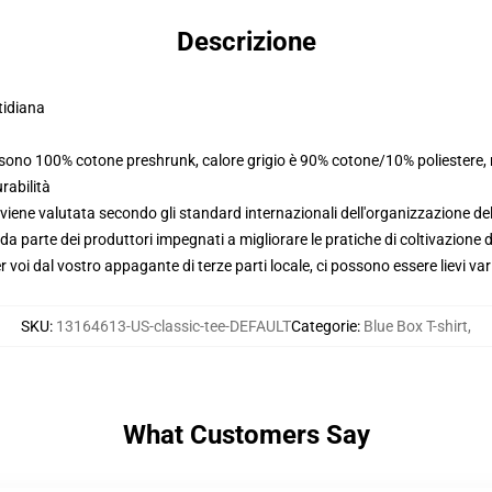
Descrizione
tidiana
i sono 100% cotone preshrunk, calore grigio è 90% cotone/10% poliestere,
rabilità
viene valutata secondo gli standard internazionali dell'organizzazione de
 parte dei produttori impegnati a migliorare le pratiche di coltivazione de
voi dal vostro appagante di terze parti locale, ci possono essere lievi var
SKU
:
13164613-US-classic-tee-DEFAULT
Categorie
:
Blue Box T-shirt
,
What Customers Say