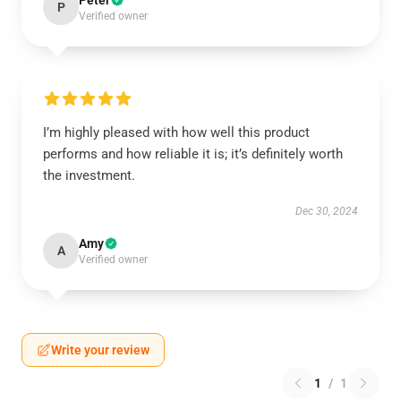
Peter
P
Verified owner
I’m highly pleased with how well this product
performs and how reliable it is; it’s definitely worth
the investment.
Dec 30, 2024
Amy
A
Verified owner
Write your review
1
/
1