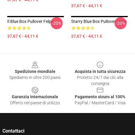
37,67 € - 44,11 €
Il Blue Box Pullover Felpa
Starry Blue Box Pullover Felpa
-20%
-20%
37,67 € - 44,11 €
37,67 € - 44,11 €
Footer
Spedizione mondiale
Acquista in tutta sicurezza
Spediamo in oltre 200 paesi
Protetto 24/7 dai clic alla
consegna
Garanzia internazionale
Pagamento sicuro al 100%
Offerto nel paese di utilizzo
PayPal / MasterCard / Visa
Contattaci