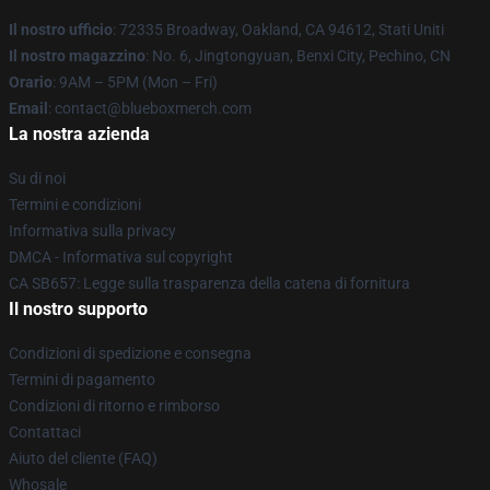
Il nostro ufficio
: 72335 Broadway, Oakland, CA 94612, Stati Uniti
Il nostro magazzino
: No. 6, Jingtongyuan, Benxi City, Pechino, CN
Orario
: 9AM – 5PM (Mon – Fri)
Email
: contact@blueboxmerch.com
La nostra azienda
Su di noi
Termini e condizioni
Informativa sulla privacy
DMCA - Informativa sul copyright
CA SB657: Legge sulla trasparenza della catena di fornitura
Il nostro supporto
Condizioni di spedizione e consegna
Termini di pagamento
Condizioni di ritorno e rimborso
Contattaci
Aiuto del cliente (FAQ)
Whosale