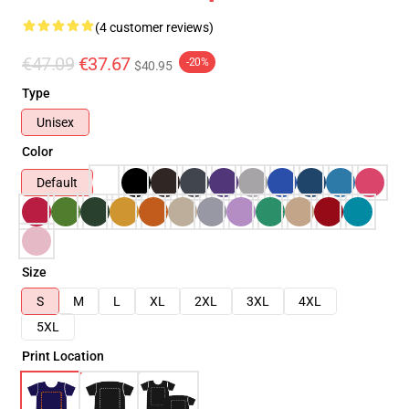
(4 customer reviews)
€47.09
€37.67
-20%
$40.95
Type
Unisex
Color
Default
Size
S
M
L
XL
2XL
3XL
4XL
5XL
Print Location