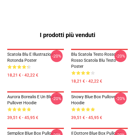
I prodotti più venduti
Scatola Blu E Illustrazione
Blu Scatola Testo Rosso E
-20%
-20%
Rotonda Poster
Rosso Scatola Blu Testo
Poster
18,21 € - 42,22 €
18,21 € - 42,22 €
Aurora Borealis E Un Blue Box
Snowy Blue Box Pullover
-20%
-20%
Pullover Hoodie
Hoodie
39,51 € - 45,95 €
39,51 € - 45,95 €
Semplice Blue Box Pullover
Il Dottore Blue Box Pullover