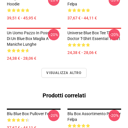
-20%
-20%
Hoodie
Felpa
39,51 € - 45,95 €
37,67 € - 44,11 €
Un Uomo Pazzo In Possesso
Universe Blue Box Tee The
-20%
-20%
Di Un Blue Box Maglia A
Doctor T-Shirt Essential T-Shirt
Maniche Lunghe
24,38 € - 28,06 €
24,38 € - 28,06 €
VISUALIZZA ALTRO
Prodotti correlati
Blu Blue Box Pullover Felpa
Blu Box Assortimento Pullover
-20%
-20%
Felpa
37,67 € - 44,11 €