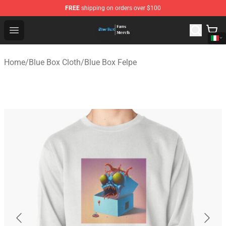
FREE
shipping on orders over $100
Blue Box Store - Official Blue Box Merchandise Shop
Open menu
Home
/
Blue Box Cloth
/
Blue Box Felpe