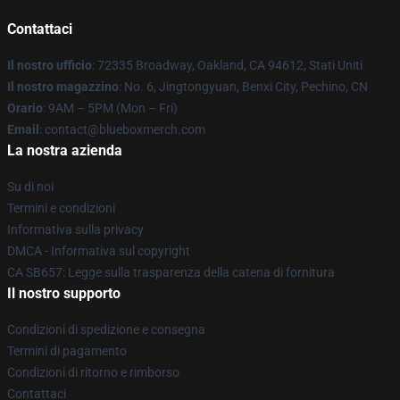
Contattaci
Il nostro ufficio
: 72335 Broadway, Oakland, CA 94612, Stati Uniti
Il nostro magazzino
: No. 6, Jingtongyuan, Benxi City, Pechino, CN
Orario
: 9AM – 5PM (Mon – Fri)
Email
: contact@blueboxmerch.com
La nostra azienda
Su di noi
Termini e condizioni
Informativa sulla privacy
DMCA - Informativa sul copyright
CA SB657: Legge sulla trasparenza della catena di fornitura
Il nostro supporto
Condizioni di spedizione e consegna
Termini di pagamento
Condizioni di ritorno e rimborso
Contattaci