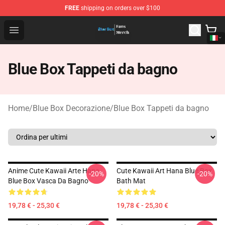
FREE
shipping on orders over $100
Blue Box Store - Official Blue Box Merchandise Shop
Open menu
Blue Box Tappeti da bagno
Home
/
Blue Box Decorazione
/
Blue Box Tappeti da bagno
Anime Cute Kawaii Arte Hana
Cute Kawaii Art Hana Blue Box
-20%
-20%
Blue Box Vasca Da Bagno
Bath Mat
19,78 € - 25,30 €
19,78 € - 25,30 €