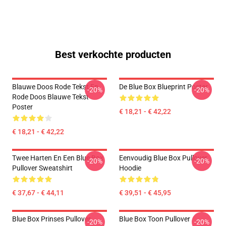
Best verkochte producten
Blauwe Doos Rode Tekst En
De Blue Box Blueprint Poster
-20%
-20%
Rode Doos Blauwe Tekst
Poster
€ 18,21 - € 42,22
€ 18,21 - € 42,22
Twee Harten En Een Blue Box
Eenvoudig Blue Box Pullover
-20%
-20%
Pullover Sweatshirt
Hoodie
€ 37,67 - € 44,11
€ 39,51 - € 45,95
Blue Box Prinses Pullover
Blue Box Toon Pullover
-20%
-20%