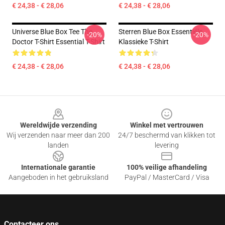
€ 24,38 - € 28,06
€ 24,38 - € 28,06
Universe Blue Box Tee The
Sterren Blue Box Essentiële
-20%
-20%
Doctor T-Shirt Essential T-Shirt
Klassieke T-Shirt
€ 24,38 - € 28,06
€ 24,38 - € 28,06
Footer
Wereldwijde verzending
Winkel met vertrouwen
Wij verzenden naar meer dan 200
24/7 beschermd van klikken tot
landen
levering
Internationale garantie
100% veilige afhandeling
Aangeboden in het gebruiksland
PayPal / MasterCard / Visa
Contacteer ons