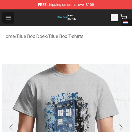
FREE
shipping on orders over $100
Blue Box Store - Official Blue Box Merchandise Shop
Open menu
Home
/
Blue Box Doek
/
Blue Box T-shirts