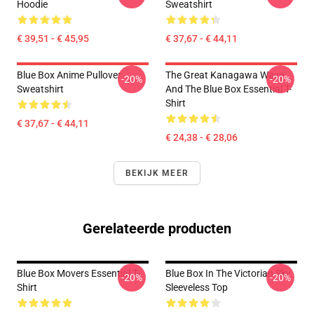
Hoodie
Sweatshirt
€ 39,51 - € 45,95
€ 37,67 - € 44,11
Blue Box Anime Pullover
The Great Kanagawa Wave
-20%
-20%
Sweatshirt
And The Blue Box Essential T-
Shirt
€ 37,67 - € 44,11
€ 24,38 - € 28,06
BEKIJK MEER
Gerelateerde producten
Blue Box Movers Essential T-
Blue Box In The Victorian Sky
-20%
-20%
Shirt
Sleeveless Top