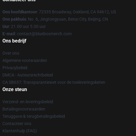
Ons hoofdkantoor
: 72335 Broadway, Oakland, CA 94612, US
Ons pakhuis
: No. 6, Jingtongyuan, Benxi City, Beijing, CN
Uur
: 21.00 uur 5.00 uur
E-mail
: contact@blueboxmerch.com
Ons bedrijf
Over ons
Algemene voorwaarden
Privacybeleid
DMCA - Auteursrechtbeleid
CA SB657: Transparantiewet voor de toeleveringsketen
Onze steun
Verzend- en leveringsbeleid
Betalingsvoorwaarden
Teruggave & terugbetalingsbeleid
Contacteer ons
Klantenhulp (FAQ)