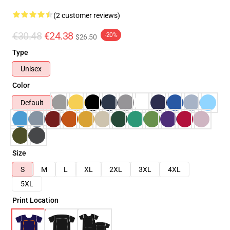
(2 customer reviews)
€30.48
€24.38
-20%
$26.50
Type
Unisex
Color
Default
Size
S
M
L
XL
2XL
3XL
4XL
5XL
Print Location