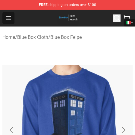
FREE
shipping on orders over $100
Blue Box Store - Official Blue Box Merchandise Shop
Open menu
Home
/
Blue Box Cloth
/
Blue Box Felpe