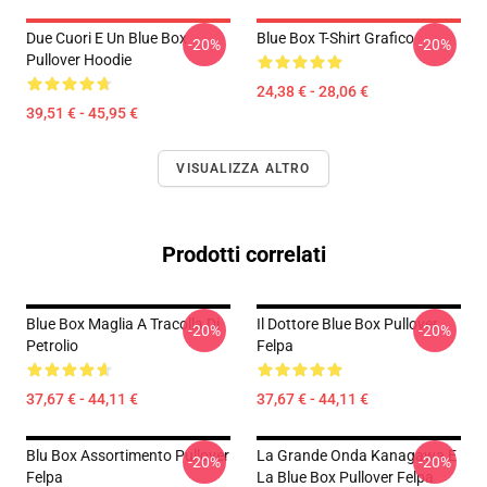
Due Cuori E Un Blue Box
Blue Box T-Shirt Grafico
-20%
-20%
Pullover Hoodie
24,38 € - 28,06 €
39,51 € - 45,95 €
VISUALIZZA ALTRO
Prodotti correlati
Blue Box Maglia A Tracolla Di
Il Dottore Blue Box Pullover
-20%
-20%
Petrolio
Felpa
37,67 € - 44,11 €
37,67 € - 44,11 €
Blu Box Assortimento Pullover
La Grande Onda Kanagawa E
-20%
-20%
Felpa
La Blue Box Pullover Felpa