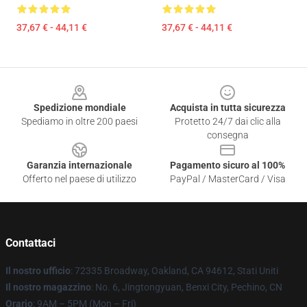
37,67 € - 44,11 €
37,67 € - 44,11 €
Footer
Spedizione mondiale
Acquista in tutta sicurezza
Spediamo in oltre 200 paesi
Protetto 24/7 dai clic alla
consegna
Garanzia internazionale
Pagamento sicuro al 100%
Offerto nel paese di utilizzo
PayPal / MasterCard / Visa
Contattaci
Il nostro ufficio
: 72335 Broadway, Oakland, CA 94612, Stati Uniti
Il nostro magazzino
: No. 6, Jingtongyuan, Benxi City, Pechino, CN
Orario
: 9AM – 5PM (Mon – Fri)