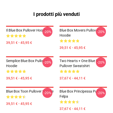
I prodotti più venduti
Il Blue Box Pullover Hoodie
Blue Box Movers Pullover
-20%
-20%
Hoodie
39,51 € - 45,95 €
39,51 € - 45,95 €
Semplice Blue Box Pullover
Two Hearts + One Blue Box
-20%
-20%
Hoodie
Pullover Sweatshirt
39,51 € - 45,95 €
37,67 € - 44,11 €
Blue Box Toon Pullover Hoodie
Blue Box Principessa Pullover
-20%
-20%
Felpa
39,51 € - 45,95 €
37,67 € - 44,11 €