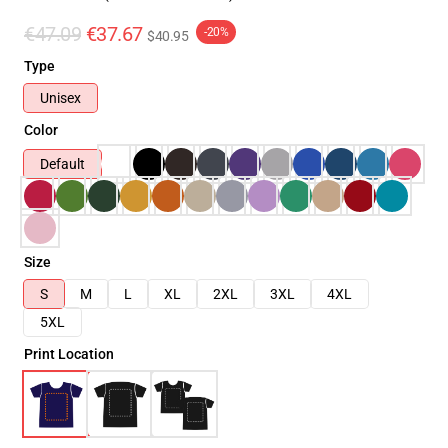
€47.09
€37.67
-20%
$40.95
Type
Unisex
Color
Default
Size
S
M
L
XL
2XL
3XL
4XL
5XL
Print Location