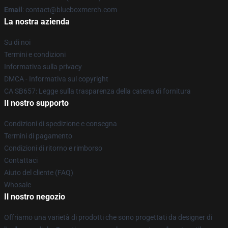
Email
: contact@blueboxmerch.com
La nostra azienda
Su di noi
Termini e condizioni
Informativa sulla privacy
DMCA - Informativa sul copyright
CA SB657: Legge sulla trasparenza della catena di fornitura
Il nostro supporto
Condizioni di spedizione e consegna
Termini di pagamento
Condizioni di ritorno e rimborso
Contattaci
Aiuto del cliente (FAQ)
Whosale
Il nostro negozio
Offriamo una varietà di prodotti che sono progettati da designer di