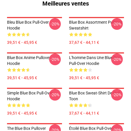
Meilleures ventes
Bleu Blue Box Pull-Over
Blue Box Assortment Pullover
-20%
-20%
Hoodie
Sweatshirt
39,51 € - 45,95 €
37,67 € - 44,11 €
Blue Box Anime Pullover
L'homme Dans Une Blue Box
-20%
-20%
Hoodie
Pull-Over Hoodie
39,51 € - 45,95 €
39,51 € - 45,95 €
Simple Blue Box Pull-Over
Blue Box Sweat-Shirt De Pull
-20%
-20%
Hoodie
Toon
39,51 € - 45,95 €
37,67 € - 44,11 €
The Blue Box Pullover
Étoilé Blue Box Pull-Over
-20%
-20%