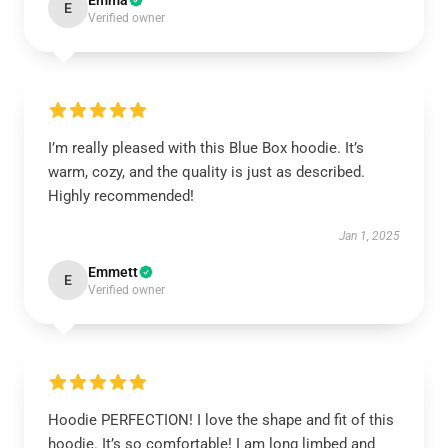
Emma
E
Verified owner
I’m really pleased with this Blue Box hoodie. It’s
warm, cozy, and the quality is just as described.
Highly recommended!
Jan 1, 2025
Emmett
E
Verified owner
Hoodie PERFECTION! I love the shape and fit of this
hoodie. It’s so comfortable! I am long limbed and