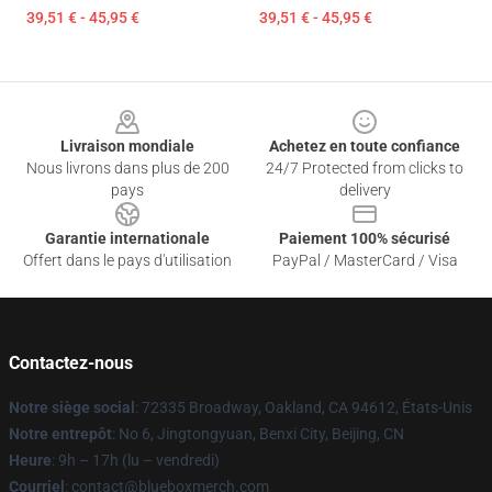
39,51 € - 45,95 €
39,51 € - 45,95 €
Footer
Livraison mondiale
Achetez en toute confiance
Nous livrons dans plus de 200
24/7 Protected from clicks to
pays
delivery
Garantie internationale
Paiement 100% sécurisé
Offert dans le pays d'utilisation
PayPal / MasterCard / Visa
Contactez-nous
Notre siège social
: 72335 Broadway, Oakland, CA 94612, États-Unis
Notre entrepôt
: No 6, Jingtongyuan, Benxi City, Beijing, CN
Heure
: 9h – 17h (lu – vendredi)
Courriel
: contact@blueboxmerch.com