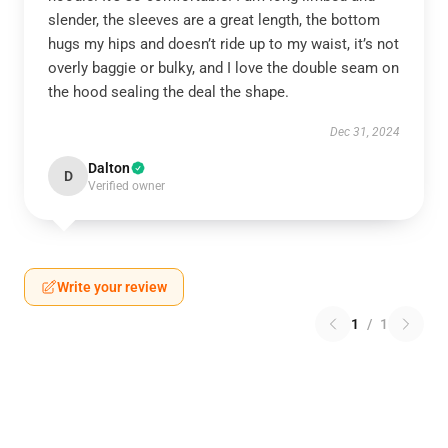
slender, the sleeves are a great length, the bottom
hugs my hips and doesn’t ride up to my waist, it’s not
overly baggie or bulky, and I love the double seam on
the hood sealing the deal the shape.
Dec 31, 2024
Dalton
D
Verified owner
Write your review
1
/
1