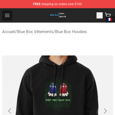
FREE
shipping on orders over $100
Blue Box Store - Official Blue Box Merchandise Shop
Open menu
Accueil
/
Blue Box Vêtements
/
Blue Box Hoodies