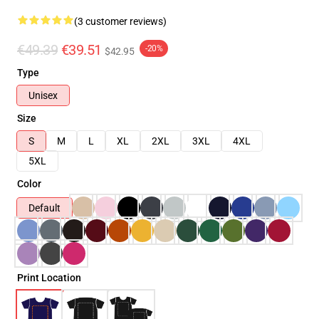
(3 customer reviews)
€49.39
€39.51
-20%
$42.95
Type
Unisex
Size
S
M
L
XL
2XL
3XL
4XL
5XL
Color
Default
Print Location