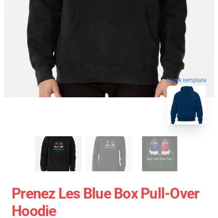
blank template
Prenez Les Blue Box Pull-Over
Hoodie