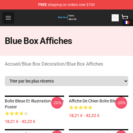
FREE
shipping on orders over $100
Blue Box Store - Official Blue Box Merchandise Shop
Open menu
Blue Box Affiches
Accueil
/
Blue Box Décoration
/
Blue Box Affiches
Boîte Bleue Et Illustration Ronde
Affiche De Chien Boîte Bleue
-20%
-20%
Poster
18,21 € - 42,22 €
18,21 € - 42,22 €