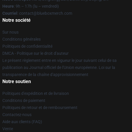
Heure
: 9h – 17h (lu – vendredi)
Courriel
: contact@blueboxmerch.com
Notre société
Sur nous
Conditions générales
Politiques de confidentialité
DMCA - Politique sur le droit d'auteur
Le présent règlement entre en vigueur le jour suivant celui de sa
publication au Journal officiel de l'Union européenne. Loi sur la
transparence de la chaîne d'approvisionnement
Notre soutien
Politiques d'expédition et de livraison
Conditions de paiement
Politiques de retour et de remboursement
Contactez-nous
Aide aux clients (FAQ)
Vente