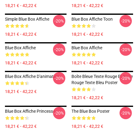
18,21 € - 42,22 €
18,21 € - 42,22 €
Simple Blue Box Affiche
Blue Box Affiche Toon
-20%
-20%
18,21 € - 42,22 €
18,21 € - 42,22 €
Blue Box Affiche
Blue Box Affiche
-20%
-20%
18,21 € - 42,22 €
18,21 € - 42,22 €
Blue Box Affiche D'animation
Boîte Bleue Texte Rouge Et Boîte
-20%
-20%
Rouge Texte Bleu Poster
18,21 € - 42,22 €
18,21 € - 42,22 €
Blue Box Affiche Princesse
The Blue Box Poster
-20%
-20%
18,21 € - 42,22 €
18,21 € - 42,22 €