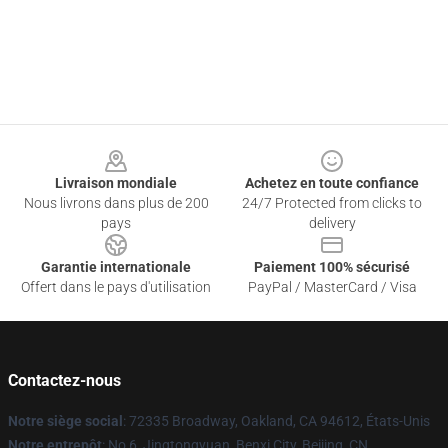
Footer
Livraison mondiale
Achetez en toute confiance
Nous livrons dans plus de 200
24/7 Protected from clicks to
pays
delivery
Garantie internationale
Paiement 100% sécurisé
Offert dans le pays d'utilisation
PayPal / MasterCard / Visa
Contactez-nous
Notre siège social
: 72335 Broadway, Oakland, CA 94612, États-Unis
Notre entrepôt
: No 6, Jingtongyuan, Benxi City, Beijing, CN