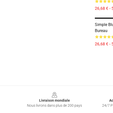
26,68 € - 
Simple Bl
Bureau
26,68 € - 
Footer
Livraison mondiale
Ac
Nous livrons dans plus de 200 pays
24/7 Pr