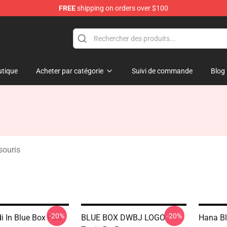
FREE
shipping on orders over $100
tique
Acheter par catégorie
Suivi de commande
Blog
souris
-20%
-20%
i In Blue Box Pad
BLUE BOX DWBJ LOGO
Hana Bl