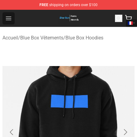
FREE
shipping on orders over $100
Blue Box Store - Official Blue Box Merchandise Shop
Open menu
Accueil
/
Blue Box Vêtements
/
Blue Box Hoodies