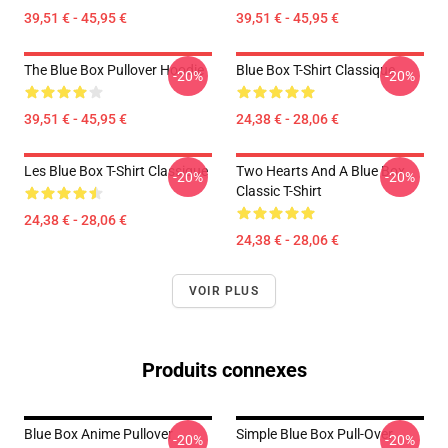
39,51 € - 45,95 €
39,51 € - 45,95 €
The Blue Box Pullover Hoodie
Blue Box T-Shirt Classique
-20%
-20%
39,51 € - 45,95 €
24,38 € - 28,06 €
Les Blue Box T-Shirt Classique
Two Hearts And A Blue Box
-20%
-20%
Classic T-Shirt
24,38 € - 28,06 €
24,38 € - 28,06 €
VOIR PLUS
Produits connexes
Blue Box Anime Pullover
Simple Blue Box Pull-Over
-20%
-20%