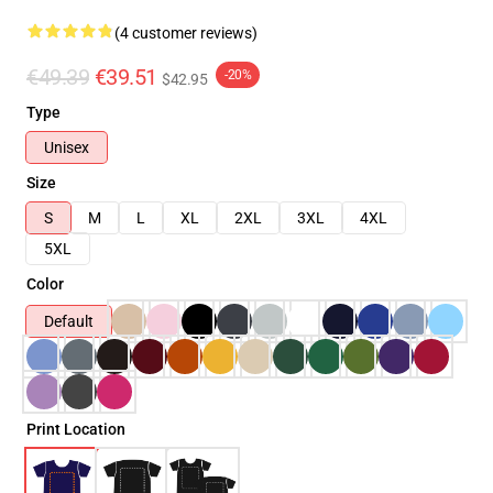
(4 customer reviews)
€49.39
€39.51
-20%
$42.95
Type
Unisex
Size
S
M
L
XL
2XL
3XL
4XL
5XL
Color
Default
Print Location