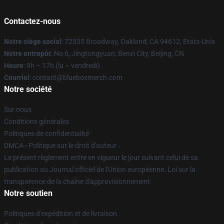
Contactez-nous
Notre siège social
: 72335 Broadway, Oakland, CA 94612, États-Unis
Notre entrepôt
: No 6, Jingtongyuan, Benxi City, Beijing, CN
Heure
: 9h – 17h (lu – vendredi)
Courriel
: contact@blueboxmerch.com
Notre société
Sur nous
Conditions générales
Politiques de confidentialité
DMCA - Politique sur le droit d'auteur
Le présent règlement entre en vigueur le jour suivant celui de sa
publication au Journal officiel de l'Union européenne. Loi sur la
transparence de la chaîne d'approvisionnement
Notre soutien
Politiques d'expédition et de livraison