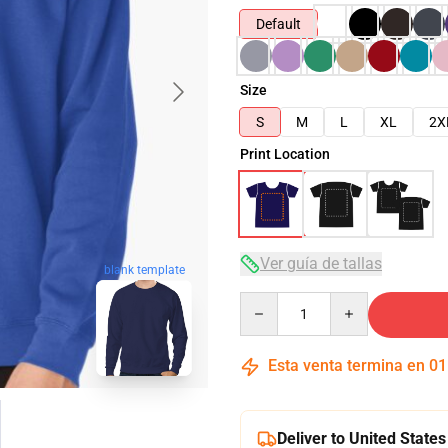
Default
Size
S
M
L
XL
2X
Print Location
Ver guía de tallas
blank template
Quantity
Esta venta termina en
01
Deliver to United States