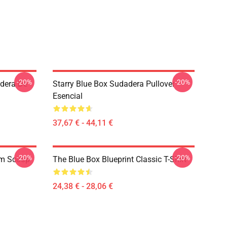
-20%
-20%
dera De
Starry Blue Box Sudadera Pullover
Esencial
37,67 € - 44,11 €
-20%
-20%
um Scoop
The Blue Box Blueprint Classic T-Shirt
24,38 € - 28,06 €