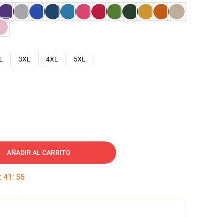
L
3XL
4XL
5XL
AÑADIR AL CARRITO
:
41
:
53