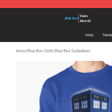
Blue Box Store - Official Blue Box Merchandise Shop
Inicio
Tiend
Inicio
/
Blue Box Cloth
/
Blue Box Sudaderas