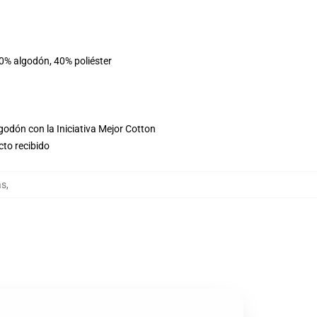
60% algodón, 40% poliéster
godón con la Iniciativa Mejor Cotton
cto recibido
as
,