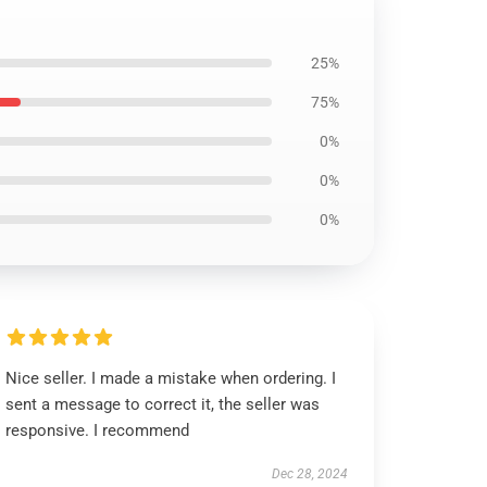
25%
75%
0%
0%
0%
Nice seller. I made a mistake when ordering. I
sent a message to correct it, the seller was
responsive. I recommend
Dec 28, 2024