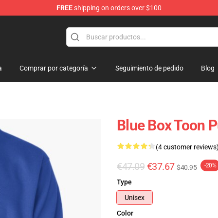
FREE
shipping on orders over $100
a
Comprar por categoría
Seguimiento de pedido
Blog
Blue Box Toon P
(4 customer reviews
€47.09
€37.67
-20%
$40.95
Type
Unisex
Color