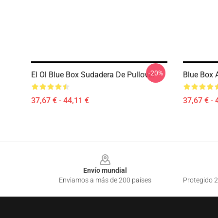
-20%
El Ol Blue Box Sudadera De Pullover
Blue Box 
37,67 € - 44,11 €
37,67 € - 
Footer
Envío mundial
Enviamos a más de 200 países
Protegido 2