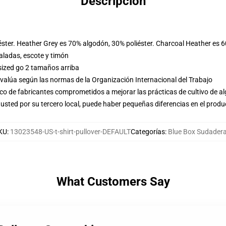
Descripción
éster. Heather Grey es 70% algodón, 30% poliéster. Charcoal Heather es 
ladas, escote y timón
sized go 2 tamaños arriba
evalúa según las normas de la Organización Internacional del Trabajo
o de fabricantes comprometidos a mejorar las prácticas de cultivo de al
usted por su tercero local, puede haber pequeñas diferencias en el produ
KU
:
13023548-US-t-shirt-pullover-DEFAULT
Categorías
:
Blue Box Sudader
What Customers Say