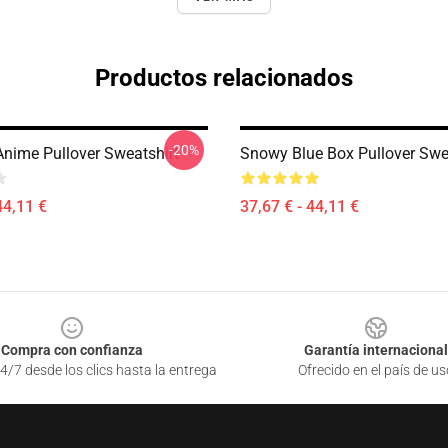
Productos relacionados
-20%
Anime Pullover Sweatshirt
Snowy Blue Box Pullover Swe
44,11 €
37,67 € - 44,11 €
Compra con confianza
Garantía internacional
4/7 desde los clics hasta la entrega
Ofrecido en el país de us