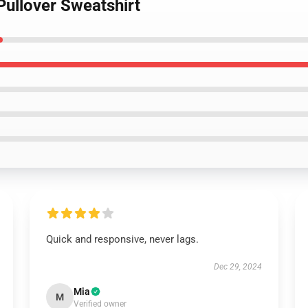
Pullover Sweatshirt
Quick and responsive, never lags.
Dec 29, 2024
Mia
M
Verified owner