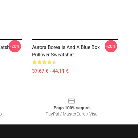
-20%
-20%
atshirt
Aurora Borealis And A Blue Box
Pullover Sweatshirt
37,67 € - 44,11 €
Pago 100% seguro
o
PayPal / MasterCard / Visa