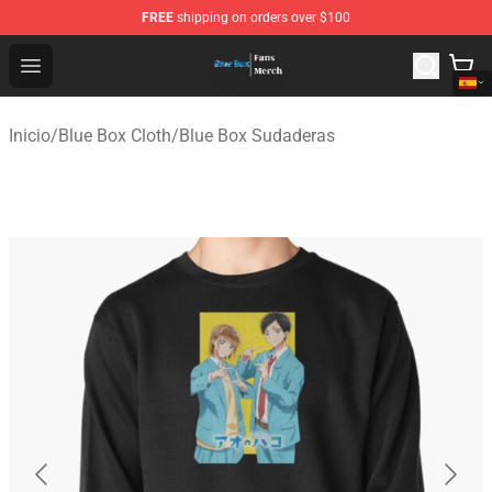
FREE
shipping on orders over $100
Blue Box Store - Official Blue Box Merchandise Shop
Open menu
Inicio
/
Blue Box Cloth
/
Blue Box Sudaderas