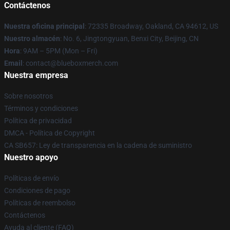
Contáctenos
Nuestra oficina principal
: 72335 Broadway, Oakland, CA 94612, US
Nuestro almacén
: No. 6, Jingtongyuan, Benxi City, Beijing, CN
Hora
: 9AM – 5PM (Mon – Fri)
Email
: contact@blueboxmerch.com
Nuestra empresa
Sobre nosotros
Términos y condiciones
Política de privacidad
DMCA - Política de Copyright
CA SB657: Ley de transparencia en la cadena de suministro
Nuestro apoyo
Políticas de envío
Condiciones de pago
Políticas de reembolso
Contáctenos
Ayuda al cliente (FAQ)