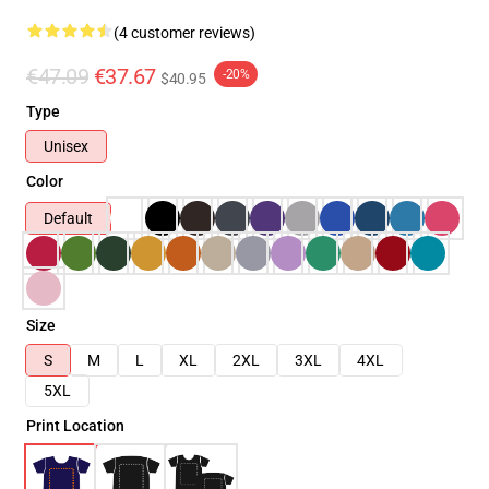
(4 customer reviews)
€47.09
€37.67
-20%
$40.95
Type
Unisex
Color
Default
Size
S
M
L
XL
2XL
3XL
4XL
5XL
Print Location