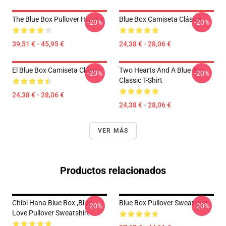
The Blue Box Pullover Hoodie
Blue Box Camiseta Clásica
-20%
-20%
39,51 € - 45,95 €
24,38 € - 28,06 €
El Blue Box Camiseta Clásica
Two Hearts And A Blue Box
-20%
-20%
Classic T-Shirt
24,38 € - 28,06 €
24,38 € - 28,06 €
VER MÁS
Productos relacionados
Chibi Hana Blue Box ,blue
Blue Box Pullover Sweatshirt
-20%
-20%
Love Pullover Sweatshirt