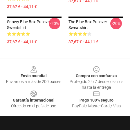
37,67 € - 44,11 €
37,67 € - 44,11 €
Snowy Blue Box Pullover
The Blue Box Pullover
-20%
-20%
Sweatshirt
Sweatshirt
37,67 € - 44,11 €
37,67 € - 44,11 €
Footer
Envío mundial
Compra con confianza
Enviamos a más de 200 países
Protegido 24/7 desde los clics
hasta la entrega
Garantía internacional
Pago 100% seguro
Ofrecido en el país de uso
PayPal / MasterCard / Visa