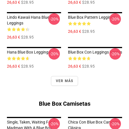
26,63 €
$28.95
26,63 €
$28.95
Lindo Kawaii Hana Blue Box
Blue Box Pattern Leggings
-20%
-20%
Leggings
26,63 €
$28.95
26,63 €
$28.95
Hana Blue Box Leggings
Blue Box Con Leggings Verdes
-20%
-20%
26,63 €
$28.95
26,63 €
$28.95
VER MÁS
Blue Box Camisetas
Single, Taken, Waiting For A
Chica Con Blue Box Camiseta
-20%
-20%
Madman With A Blue Box
Clásica