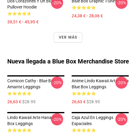
Dos Corazones Y Un Blue Box
Blue Box Graphic T-Shirt
-20%
-20%
Pullover Hoodie
24,38 € - 28,06 €
39,51 € - 45,95 €
VER MÁS
Nueva llegada a Blue Box Merchandise Store
Comicon Cathy - Blue Box
Anime Lindo Kawaii Arte Hana
-20%
-20%
Amante Leggings
Blue Box Leggings
26,63 €
$28.95
26,63 €
$28.95
Lindo Kawaii Arte Hana Blue
Caja Azul En Leggings
-20%
-20%
Box Leggings
Espaciales