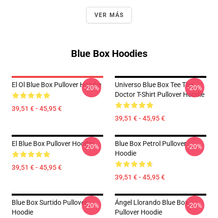
VER MÁS
Blue Box Hoodies
El Ol Blue Box Pullover Hoodie
Universo Blue Box Tee The
-20%
-20%
Doctor T-Shirt Pullover Hoodie
39,51 € - 45,95 €
39,51 € - 45,95 €
El Blue Box Pullover Hoodie
Blue Box Petrol Pullover
-20%
-20%
Hoodie
39,51 € - 45,95 €
39,51 € - 45,95 €
Blue Box Surtido Pullover
Ángel Llorando Blue Box
-20%
-20%
Hoodie
Pullover Hoodie