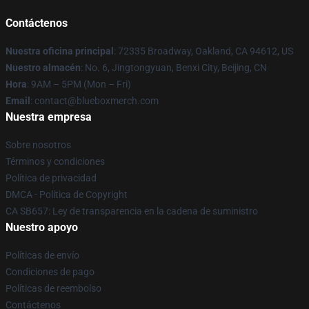
Contáctenos
Nuestra oficina principal
: 72335 Broadway, Oakland, CA 94612, US
Nuestro almacén
: No. 6, Jingtongyuan, Benxi City, Beijing, CN
Hora
: 9AM – 5PM (Mon – Fri)
Email
: contact@blueboxmerch.com
Nuestra empresa
Sobre nosotros
Términos y condiciones
Política de privacidad
DMCA - Política de Copyright
CA SB657: Ley de transparencia en la cadena de suministro
Nuestro apoyo
Políticas de envío
Condiciones de pago
Políticas de reembolso
Contáctenos