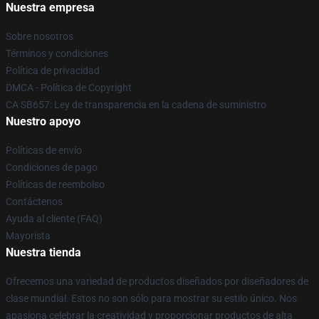
Nuestra empresa
Sobre nosotros
Términos y condiciones
Política de privacidad
DMCA - Política de Copyright
CA SB657: Ley de transparencia en la cadena de suministro
Nuestro apoyo
Políticas de envío
Condiciones de pago
Políticas de reembolso
Contáctenos
Ayuda al cliente (FAQ)
Mayorista
Nuestra tienda
Ofrecemos una variedad de productos diseñados por diseñadores de
clase mundial. Estos no son sólo para mostrar su estilo único. Nos
apasiona celebrar la creatividad y proporcionar productos de alta