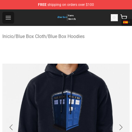
FREE
shipping on orders over $100
Blue Box Store - Official Blue Box Merchandise Shop
Open menu
Inicio
/
Blue Box Cloth
/
Blue Box Hoodies