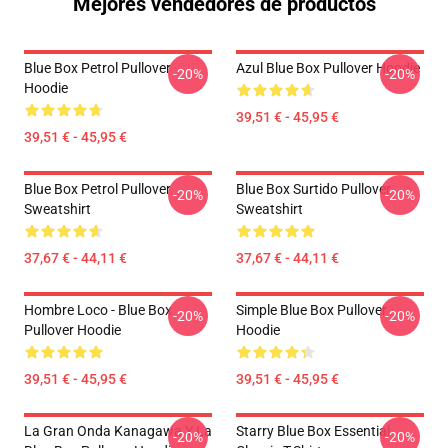
Mejores vendedores de productos
Blue Box Petrol Pullover
Azul Blue Box Pullover Hoodie
-20%
-20%
Hoodie
39,51 € - 45,95 €
39,51 € - 45,95 €
Blue Box Petrol Pullover
Blue Box Surtido Pullover
-20%
-20%
Sweatshirt
Sweatshirt
37,67 € - 44,11 €
37,67 € - 44,11 €
Hombre Loco - Blue Box
Simple Blue Box Pullover
-20%
-20%
Pullover Hoodie
Hoodie
39,51 € - 45,95 €
39,51 € - 45,95 €
La Gran Onda Kanagawa Y La
Starry Blue Box Essential
-20%
-20%