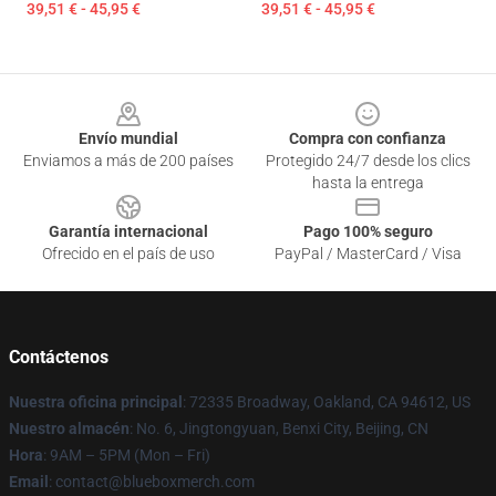
39,51 € - 45,95 €
39,51 € - 45,95 €
Footer
Envío mundial
Compra con confianza
Enviamos a más de 200 países
Protegido 24/7 desde los clics
hasta la entrega
Garantía internacional
Pago 100% seguro
Ofrecido en el país de uso
PayPal / MasterCard / Visa
Contáctenos
Nuestra oficina principal
: 72335 Broadway, Oakland, CA 94612, US
Nuestro almacén
: No. 6, Jingtongyuan, Benxi City, Beijing, CN
Hora
: 9AM – 5PM (Mon – Fri)
Email
: contact@blueboxmerch.com