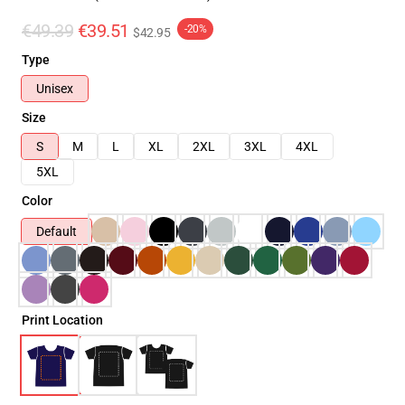
€49.39
€39.51
-20%
$42.95
Type
Unisex
Size
S
M
L
XL
2XL
3XL
4XL
5XL
Color
Default
Print Location