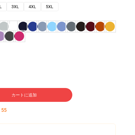
L
3XL
4XL
5XL
カートに追加
:
54