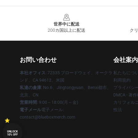
Footer
世界中に配送
200カ国以上に配送
クリ
お問い合わせ
会社案内
本社オフィス
: 72335 ブロードウェイ、オークラ
私たちにつ
ンド、CA 94612、米国
利用規約
私達の倉庫
: No.6、Jingtongyuan、Benxi都市、
プライバシ
北京、CN
DMCA - 
営業時間
: 9:00～18:00(月～金)
カリフォルニ
電子メール
電子メール:
性法
contact@blueboxmerch.com
UNLOCK
10% OFF