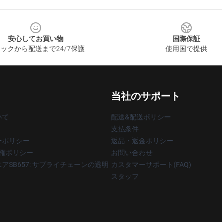
安心してお買い物
国際保証
ックから配送まで24/7保護
使用国で提供
当社のサポート
いて
配送&配送ポリシー
支払条件
ーポリシー
返品・返金ポリシー
著作権ポリシー
お問い合わせ
アSB657: サプライチェーンの透明
カスタマーサポート(FAQ)
スタッフ