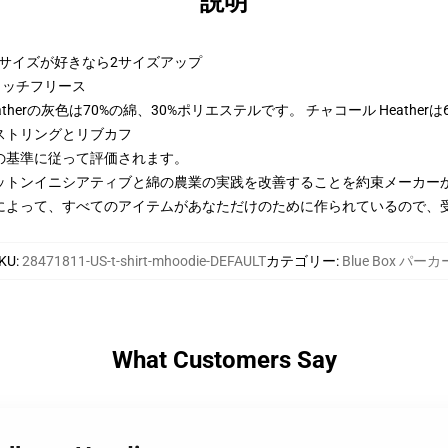
説明
ーサイズが好きなら2サイズアップ
トンリッチフリース
therの灰色は70%の綿、30%ポリエステルです。 チャコール Heather
ストリングとリブカフ
の基準に従って評価されます。
ットンイニシアティブと綿の農業の実践を改善することを約束メーカー
によって、すべてのアイテムがあなただけのために作られているので、
KU
:
28471811-US-t-shirt-mhoodie-DEFAULT
カテゴリー
:
Blue Box パーカ
What Customers Say