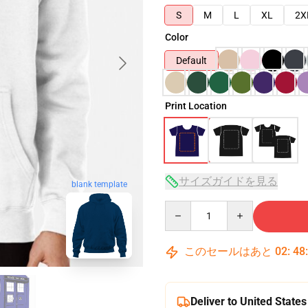
S
M
L
XL
2X
Color
Default
Print Location
サイズガイドを見る
blank template
Quantity
このセールはあと
02
:
48
Deliver to United States