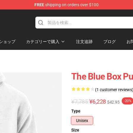
FREE
shipping on orders over $100
ショップ
カテゴリーで購入
注文追跡
ブログ
お
The Blue Box Pu
(1 customer reviews
¥7,785
¥6,228
-20%
$42.95
Type
Unisex
Size