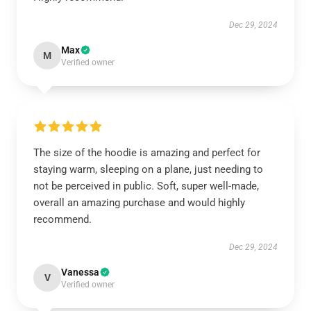
Dec 29, 2024
Max
M
Verified owner
The size of the hoodie is amazing and perfect for
staying warm, sleeping on a plane, just needing to
not be perceived in public. Soft, super well-made,
overall an amazing purchase and would highly
recommend.
Dec 29, 2024
Vanessa
V
Verified owner