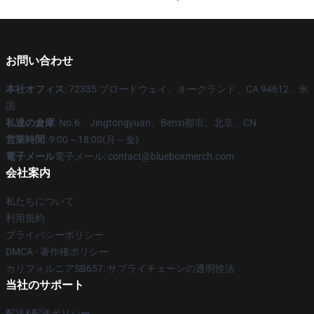
お問い合わせ
本社オフィス
: 72335 ブロードウェイ、オークランド、CA 94612、米
国
私達の倉庫
: No.6、Jingtongyuan、Benxi都市、北京、CN
営業時間
: 9:00～18:00(月～金)
電子メール
電子メール: contact@blueboxmerch.com
会社案内
私たちについて
利用規約
プライバシーポリシー
DMCA - 著作権ポリシー
カリフォルニアSB657: サプライチェーンの透明性法
当社のサポート
配送&配送ポリシー