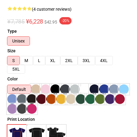
(4 customer reviews)
¥7,785
¥6,228
-20%
$42.95
Type
Unisex
Size
S
M
L
XL
2XL
3XL
4XL
5XL
Color
Default
Print Location