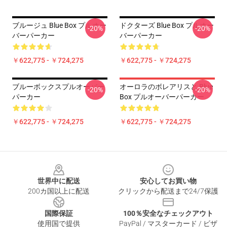
ブルージュ Blue Box プルオー
ドクターズ Blue Box プルオー
-20%
-20%
バーパーカー
バーパーカー
￥622,775 - ￥724,275
￥622,775 - ￥724,275
ブルーボックスプルオーバー
オーロラのボレアリスと Blue
-20%
-20%
パーカー
Box プルオーバーパーカー
￥622,775 - ￥724,275
￥622,775 - ￥724,275
Footer
世界中に配送
安心してお買い物
200カ国以上に配送
クリックから配送まで24/7保護
国際保証
100％安全なチェックアウト
使用国で提供
PayPal / マスターカード / ビザ