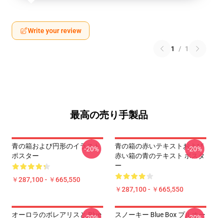
Write your review
1
/
1
最高の売り手製品
青の箱および円形のイラスト
青の箱の赤いテキストおよび
-20%
-20%
ポスター
赤い箱の青のテキスト ポスタ
ー
￥287,100 - ￥665,550
￥287,100 - ￥665,550
オーロラのボレアリスと Blue
スノーキー Blue Box プルオー
-20%
-20%