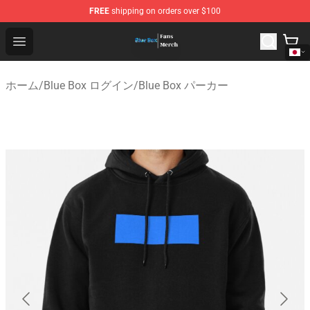
FREE
shipping on orders over $100
Blue Box Store - Official Blue Box Merchandise Shop
Open menu
ホーム
/
Blue Box ログイン
/
Blue Box パーカー