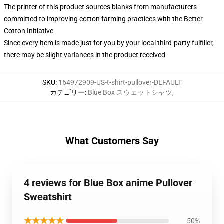
The printer of this product sources blanks from manufacturers
committed to improving cotton farming practices with the Better
Cotton Initiative
Since every item is made just for you by your local third-party fulfiller,
there may be slight variances in the product received
SKU
:
164972909-US-t-shirt-pullover-DEFAULT
カテゴリー
:
Blue Box スウェットシャツ
,
What Customers Say
4 reviews for Blue Box anime Pullover
Sweatshirt
★★★★★
50%