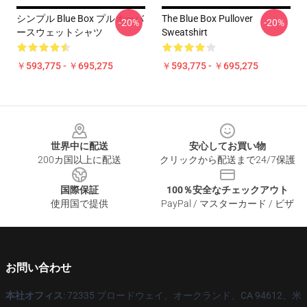
シンプル Blue Box プルオーバ
The Blue Box Pullover
-20%
-20%
ースウェットシャツ
Sweatshirt
￥593,775 - ￥695,275
￥593,775 - ￥695,275
Footer
世界中に配送
安心してお買い物
200カ国以上に配送
クリックから配送まで24/7保護
国際保証
100％安全なチェックアウト
使用国で提供
PayPal / マスターカード / ビザ
お問い合わせ
本社オフィス
: 72335 ブロードウェイ、オークランド、CA 94612、米