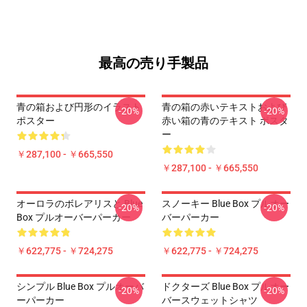
最高の売り手製品
青の箱および円形のイラスト
青の箱の赤いテキストおよび
-20%
-20%
ポスター
赤い箱の青のテキスト ポスタ
ー
￥287,100 - ￥665,550
￥287,100 - ￥665,550
オーロラのボレアリスと Blue
スノーキー Blue Box プルオー
-20%
-20%
Box プルオーバーパーカー
バーパーカー
￥622,775 - ￥724,275
￥622,775 - ￥724,275
シンプル Blue Box プルオーバ
ドクターズ Blue Box プルオー
-20%
-20%
ーパーカー
バースウェットシャツ