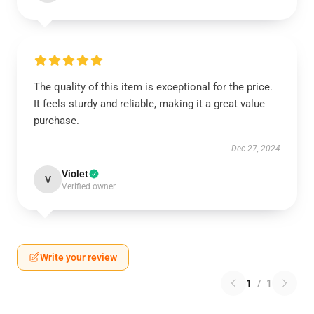
The quality of this item is exceptional for the price.
It feels sturdy and reliable, making it a great value
purchase.
Dec 27, 2024
Violet
V
Verified owner
Write your review
1
/
1