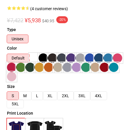
(4 customer reviews)
¥7,422
¥5,938
-20%
$40.95
Type
Unisex
Color
Default
Size
S
M
L
XL
2XL
3XL
4XL
5XL
Print Location