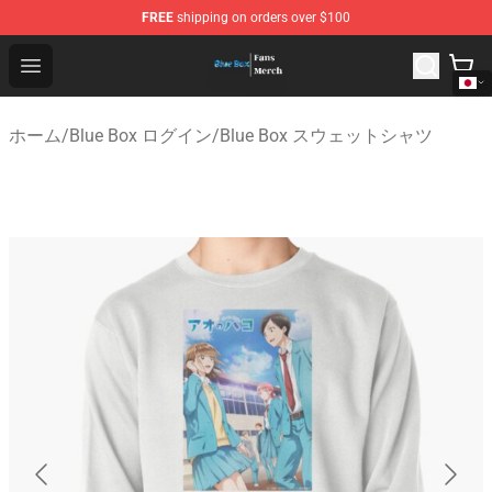
FREE
shipping on orders over $100
Blue Box Store - Official Blue Box Merchandise Shop
Open menu
ホーム
/
Blue Box ログイン
/
Blue Box スウェットシャツ