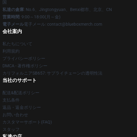
国
私達の倉庫
: No.6、Jingtongyuan、Benxi都市、北京、CN
営業時間
: 9:00～18:00(月～金)
電子メール
電子メール: contact@blueboxmerch.com
会社案内
私たちについて
利用規約
プライバシーポリシー
DMCA - 著作権ポリシー
カリフォルニアSB657: サプライチェーンの透明性法
当社のサポート
配送&配送ポリシー
支払条件
返品・返金ポリシー
お問い合わせ
カスタマーサポート(FAQ)
スタッフ
私達の店