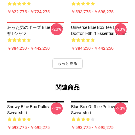
￥622,775 - ￥724,275
￥593,775 - ￥695,275
狂った男のポーズ Blue Box 長
Universe Blue Box Tee The
-20%
-20%
袖Tシャツ
Doctor T-Shirt Essential T-Shirt
￥384,250 - ￥442,250
￥384,250 - ￥442,250
もっと見る
関連商品
Snowy Blue Box Pullover
Blue Box Of Rice Pullover
-20%
-20%
Sweatshirt
Sweatshirt
￥593,775 - ￥695,275
￥593,775 - ￥695,275