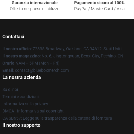
Garanzia internazionale
Pagamento sicuro al 100%
Offerto nel paese di utilizzo
PayPal / MasterCard / Visa
Contattaci
Il nostro ufficio
: 72335 Broadway, Oakland, CA 94612, Stati Uniti
Il nostro magazzino
: No. 6, Jingtongyuan, Benxi City, Pechino, CN
Orario
: 9AM – 5PM (Mon – Fri)
Email
: contact@blueboxmerch.com
La nostra azienda
Su di noi
Termini e condizioni
Informativa sulla privacy
DMCA - Informativa sul copyright
CA SB657: Legge sulla trasparenza della catena di fornitura
Il nostro supporto