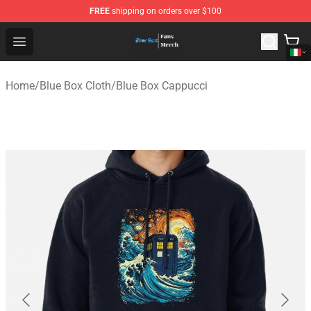
FREE
shipping on orders over $100
Blue Box Store - Official Blue Box Merchandise Shop
Open menu
Home
/
Blue Box Cloth
/
Blue Box Cappucci