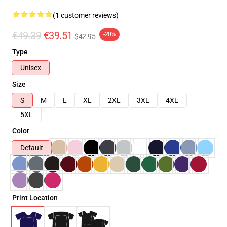
(1 customer reviews)
€49.39
€39.51
-20%
$42.95
Type
Unisex
Size
S
M
L
XL
2XL
3XL
4XL
5XL
Color
Default
Print Location