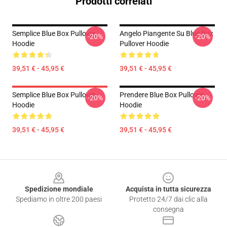
Prodotti correlati
Semplice Blue Box Pullover
Angelo Piangente Su Blue Box
-20%
-20%
Hoodie
Pullover Hoodie
39,51 € - 45,95 €
39,51 € - 45,95 €
Semplice Blue Box Pullover
Prendere Blue Box Pullover
-20%
-20%
Hoodie
Hoodie
39,51 € - 45,95 €
39,51 € - 45,95 €
Footer
Spedizione mondiale
Acquista in tutta sicurezza
Spediamo in oltre 200 paesi
Protetto 24/7 dai clic alla
consegna