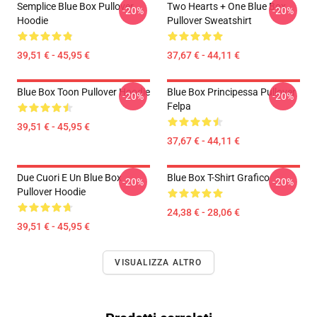
Semplice Blue Box Pullover
Two Hearts + One Blue Box
-20%
-20%
Hoodie
Pullover Sweatshirt
39,51 € - 45,95 €
37,67 € - 44,11 €
Blue Box Toon Pullover Hoodie
Blue Box Principessa Pullover
-20%
-20%
Felpa
39,51 € - 45,95 €
37,67 € - 44,11 €
Due Cuori E Un Blue Box
Blue Box T-Shirt Grafico
-20%
-20%
Pullover Hoodie
24,38 € - 28,06 €
39,51 € - 45,95 €
VISUALIZZA ALTRO