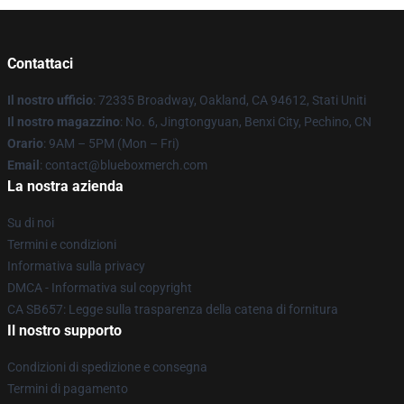
Contattaci
Il nostro ufficio
: 72335 Broadway, Oakland, CA 94612, Stati Uniti
Il nostro magazzino
: No. 6, Jingtongyuan, Benxi City, Pechino, CN
Orario
: 9AM – 5PM (Mon – Fri)
Email
: contact@blueboxmerch.com
La nostra azienda
Su di noi
Termini e condizioni
Informativa sulla privacy
DMCA - Informativa sul copyright
CA SB657: Legge sulla trasparenza della catena di fornitura
Il nostro supporto
Condizioni di spedizione e consegna
Termini di pagamento