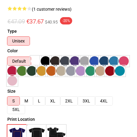
(1 customer reviews)
€47.09
€37.67
-20%
$40.95
Type
Unisex
Color
Default
Size
S
M
L
XL
2XL
3XL
4XL
5XL
Print Location