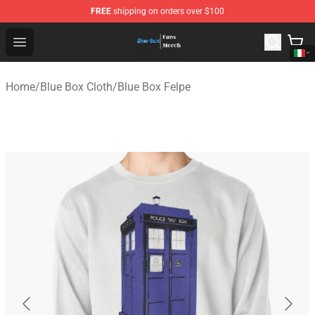
FREE
shipping on orders over $100
Blue Box Store - Official Blue Box Merchandise Shop
Open menu
Home
/
Blue Box Cloth
/
Blue Box Felpe