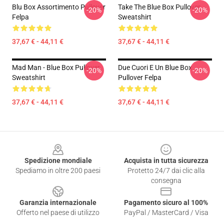
Blu Box Assortimento Pullover
Take The Blue Box Pullover
-20%
-20%
Felpa
Sweatshirt
37,67 € - 44,11 €
37,67 € - 44,11 €
Mad Man - Blue Box Pullover
Due Cuori E Un Blue Box
-20%
-20%
Sweatshirt
Pullover Felpa
37,67 € - 44,11 €
37,67 € - 44,11 €
Footer
Spedizione mondiale
Acquista in tutta sicurezza
Spediamo in oltre 200 paesi
Protetto 24/7 dai clic alla
consegna
Garanzia internazionale
Pagamento sicuro al 100%
Offerto nel paese di utilizzo
PayPal / MasterCard / Visa