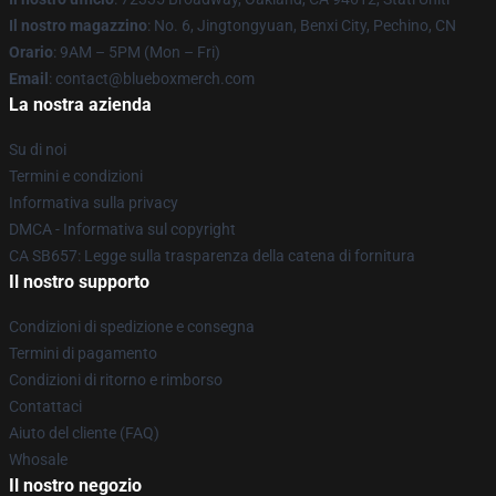
Il nostro magazzino
: No. 6, Jingtongyuan, Benxi City, Pechino, CN
Orario
: 9AM – 5PM (Mon – Fri)
Email
: contact@blueboxmerch.com
La nostra azienda
Su di noi
Termini e condizioni
Informativa sulla privacy
DMCA - Informativa sul copyright
CA SB657: Legge sulla trasparenza della catena di fornitura
Il nostro supporto
Condizioni di spedizione e consegna
Termini di pagamento
Condizioni di ritorno e rimborso
Contattaci
Aiuto del cliente (FAQ)
Whosale
Il nostro negozio