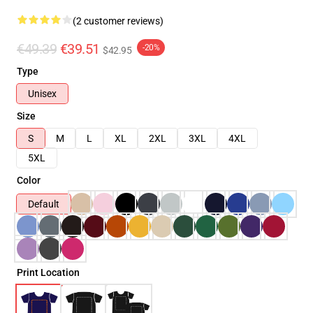
(2 customer reviews)
€49.39
€39.51
-20%
$42.95
Type
Unisex
Size
S
M
L
XL
2XL
3XL
4XL
5XL
Color
Default
Print Location