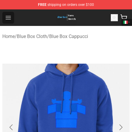
FREE
shipping on orders over $100
Blue Box Store - Official Blue Box Merchandise Shop
Open menu
Home
/
Blue Box Cloth
/
Blue Box Cappucci