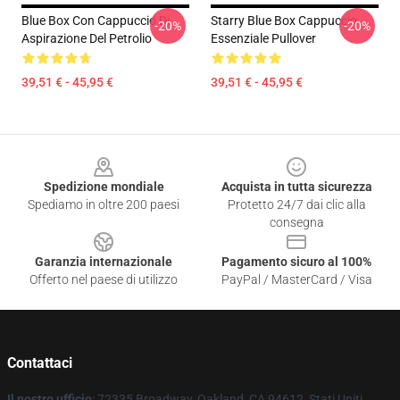
Blue Box Con Cappuccio Di
Starry Blue Box Cappuccio
-20%
-20%
Aspirazione Del Petrolio
Essenziale Pullover
39,51 € - 45,95 €
39,51 € - 45,95 €
Footer
Spedizione mondiale
Acquista in tutta sicurezza
Spediamo in oltre 200 paesi
Protetto 24/7 dai clic alla
consegna
Garanzia internazionale
Pagamento sicuro al 100%
Offerto nel paese di utilizzo
PayPal / MasterCard / Visa
Contattaci
Il nostro ufficio
: 72335 Broadway, Oakland, CA 94612, Stati Uniti