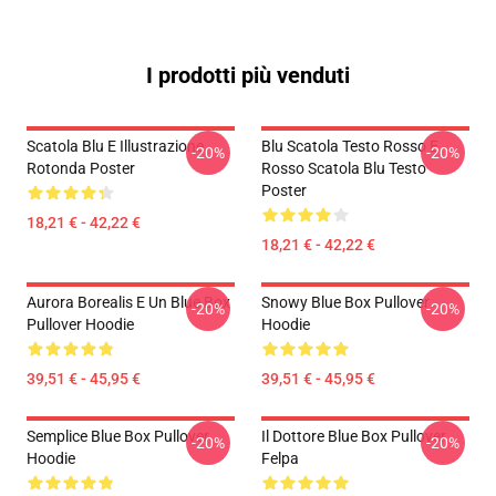
I prodotti più venduti
Scatola Blu E Illustrazione
Blu Scatola Testo Rosso E
-20%
-20%
Rotonda Poster
Rosso Scatola Blu Testo
Poster
18,21 € - 42,22 €
18,21 € - 42,22 €
Aurora Borealis E Un Blue Box
Snowy Blue Box Pullover
-20%
-20%
Pullover Hoodie
Hoodie
39,51 € - 45,95 €
39,51 € - 45,95 €
Semplice Blue Box Pullover
Il Dottore Blue Box Pullover
-20%
-20%
Hoodie
Felpa