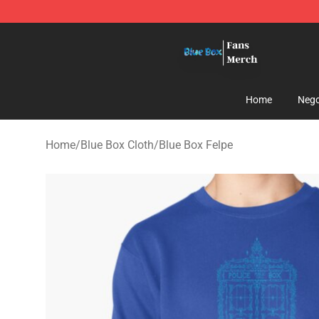
Blue Box Store - Official Blue Box Merchandise Shop
Home
Nego
Home
/
Blue Box Cloth
/
Blue Box Felpe