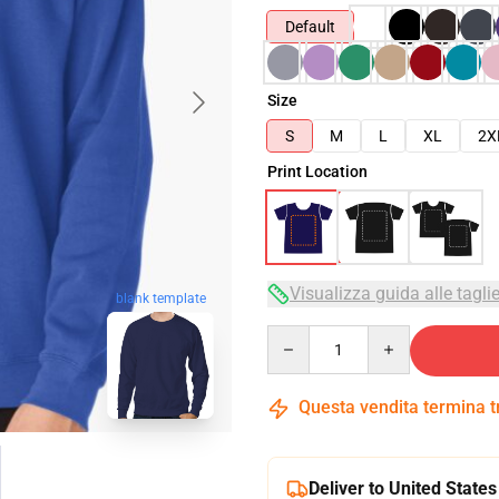
Default
Size
S
M
L
XL
2X
Print Location
Visualizza guida alle tagli
blank template
Quantity
Questa vendita termina 
Deliver to United States