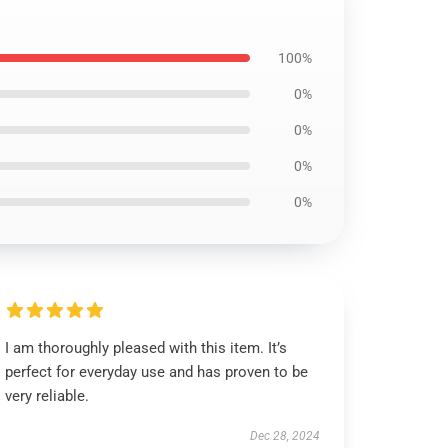
100%
0%
0%
0%
0%
I am thoroughly pleased with this item. It’s
perfect for everyday use and has proven to be
very reliable.
Dec 28, 2024