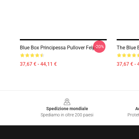
-20%
Blue Box Principessa Pullover Felpa
The Blue 
37,67 € - 44,11 €
37,67 € - 
Footer
Spedizione mondiale
A
Spediamo in oltre 200 paesi
Protet