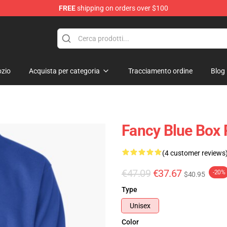
FREE
shipping on orders over $100
zio
Acquista per categoria
Tracciamento ordine
Blog
Fancy Blue Box 
(4 customer reviews
€47.09
€37.67
-20%
$40.95
Type
Unisex
Color