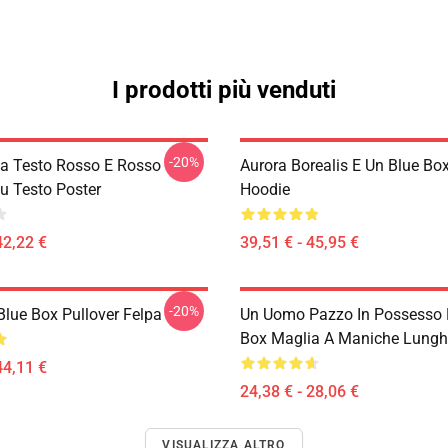
I prodotti più venduti
-20%
la Testo Rosso E Rosso
Aurora Borealis E Un Blue Box
lu Testo Poster
Hoodie
42,22 €
39,51 € - 45,95 €
-20%
 Blue Box Pullover Felpa
Un Uomo Pazzo In Possesso 
Box Maglia A Maniche Lungh
44,11 €
24,38 € - 28,06 €
VISUALIZZA ALTRO