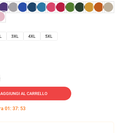
L
3XL
4XL
5XL
e
AGGIUNGI AL CARRELLO
tra
01
:
37
:
52