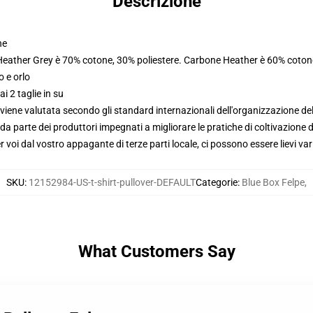
Descrizione
ne
 Heather Grey è 70% cotone, 30% poliestere. Carbone Heather è 60% coton
o e orlo
i 2 taglie in su
viene valutata secondo gli standard internazionali dell'organizzazione de
 parte dei produttori impegnati a migliorare le pratiche di coltivazione de
voi dal vostro appagante di terze parti locale, ci possono essere lievi var
SKU
:
12152984-US-t-shirt-pullover-DEFAULT
Categorie
:
Blue Box Felpe
,
What Customers Say