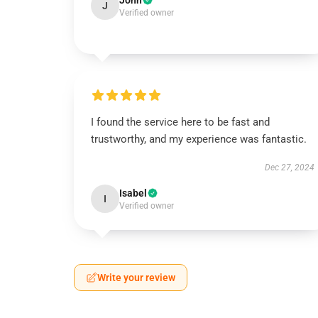
John
J
Verified owner
I found the service here to be fast and
trustworthy, and my experience was fantastic.
Dec 27, 2024
Isabel
I
Verified owner
Write your review