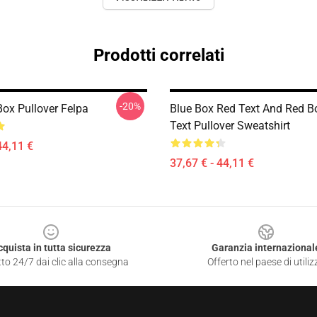
Prodotti correlati
-20%
Box Pullover Felpa
Blue Box Red Text And Red B
Text Pullover Sweatshirt
44,11 €
37,67 € - 44,11 €
cquista in tutta sicurezza
Garanzia internazional
to 24/7 dai clic alla consegna
Offerto nel paese di utiliz