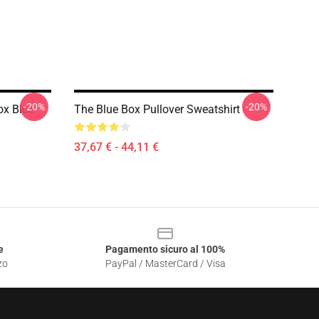
-20%
-20%
ox Blue
The Blue Box Pullover Sweatshirt
37,67 € - 44,11 €
e
Pagamento sicuro al 100%
zo
PayPal / MasterCard / Visa