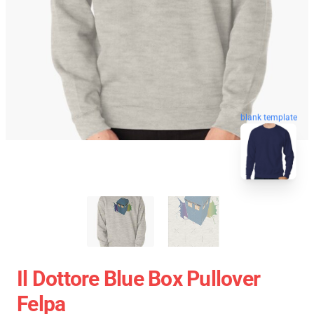
blank template
Il Dottore Blue Box Pullover
Felpa