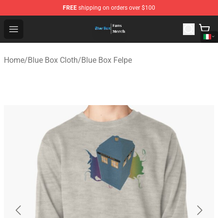
FREE
shipping on orders over $100
Blue Box Store - Official Blue Box Merchandise Shop
Open menu
Home
/
Blue Box Cloth
/
Blue Box Felpe