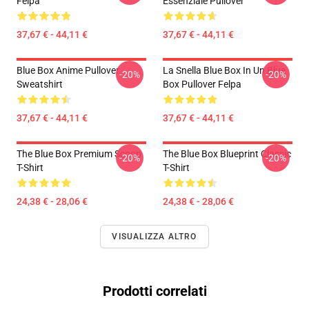
Felpa
Essenziale Pullover
37,67 € - 44,11 €
37,67 € - 44,11 €
Blue Box Anime Pullover
La Snella Blue Box In Un Blue
-20%
-20%
Sweatshirt
Box Pullover Felpa
37,67 € - 44,11 €
37,67 € - 44,11 €
The Blue Box Premium Scoop
The Blue Box Blueprint Classic
-20%
-20%
T-Shirt
T-Shirt
24,38 € - 28,06 €
24,38 € - 28,06 €
VISUALIZZA ALTRO
Prodotti correlati