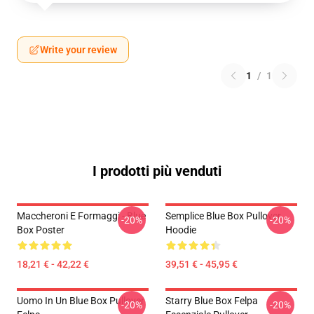
Write your review
1
/
1
I prodotti più venduti
Maccheroni E Formaggi - Blue
Semplice Blue Box Pullover
-20%
-20%
Box Poster
Hoodie
18,21 € - 42,22 €
39,51 € - 45,95 €
Uomo In Un Blue Box Pullover
Starry Blue Box Felpa
-20%
-20%