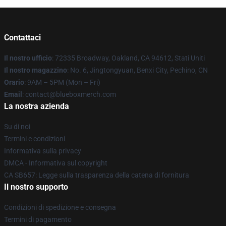
Contattaci
Il nostro ufficio
: 72335 Broadway, Oakland, CA 94612, Stati Uniti
Il nostro magazzino
: No. 6, Jingtongyuan, Benxi City, Pechino, CN
Orario
: 9AM – 5PM (Mon – Fri)
Email
: contact@blueboxmerch.com
La nostra azienda
Su di noi
Termini e condizioni
Informativa sulla privacy
DMCA - Informativa sul copyright
CA SB657: Legge sulla trasparenza della catena di fornitura
Il nostro supporto
Condizioni di spedizione e consegna
Termini di pagamento