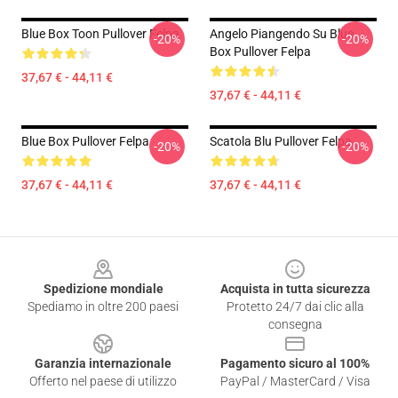
Blue Box Toon Pullover Felpa
Angelo Piangendo Su Blue
-20%
-20%
Box Pullover Felpa
37,67 € - 44,11 €
37,67 € - 44,11 €
Blue Box Pullover Felpa
Scatola Blu Pullover Felpa
-20%
-20%
37,67 € - 44,11 €
37,67 € - 44,11 €
Footer
Spedizione mondiale
Acquista in tutta sicurezza
Spediamo in oltre 200 paesi
Protetto 24/7 dai clic alla
consegna
Garanzia internazionale
Pagamento sicuro al 100%
Offerto nel paese di utilizzo
PayPal / MasterCard / Visa