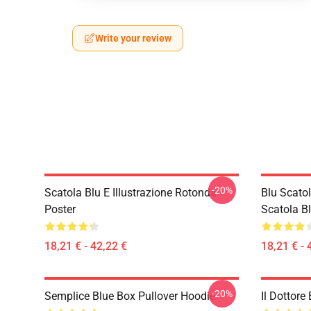
Write your review
-20%
Scatola Blu E Illustrazione Rotonda
Blu Scato
Poster
Scatola B
18,21 € - 42,22 €
18,21 € - 
-20%
Semplice Blue Box Pullover Hoodie
Il Dottore