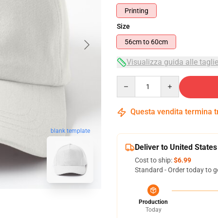
Printing
Size
56cm to 60cm
Visualizza guida alle tagli
Quantity
Questa vendita termina 
blank template
Deliver to United States
Cost to ship:
$6.99
Standard - Order today to g
Production
Today