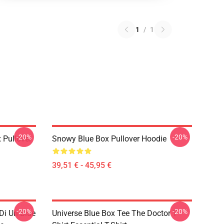
1
/
1
-20%
-20%
 Pullover
Snowy Blue Box Pullover Hoodie
39,51 € - 45,95 €
-20%
-20%
Di Un Blue
Universe Blue Box Tee The Doctor T-