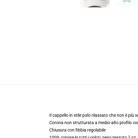
Il cappello in stile polo rilassato che non è più 
Corona non strutturata a medio-alto profilo c
Chiusura con fibbia regolabile
100% cotone in tutti i colori, peso tessuto 7 oz