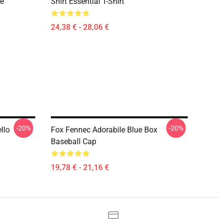
e
Shirt Essential T-Shirt
24,38 € - 28,06 €
-20%
-20%
llo
Fox Fennec Adorabile Blue Box
Baseball Cap
19,78 € - 21,16 €