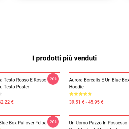
I prodotti più venduti
-20%
la Testo Rosso E Rosso
Aurora Borealis E Un Blue Box
lu Testo Poster
Hoodie
42,22 €
39,51 € - 45,95 €
-20%
 Blue Box Pullover Felpa
Un Uomo Pazzo In Possesso 