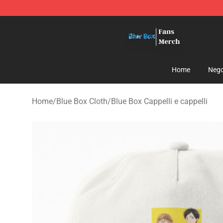
Blue Box Store - Official Blue Box Merchandise Shop
Home
Nego
Home
/
Blue Box Cloth
/
Blue Box Cappelli e cappelli