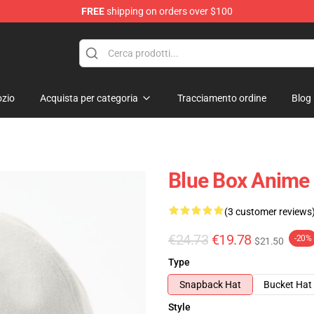
FREE
shipping on orders over $100
zio
Acquista per categoria
Tracciamento ordine
Blog
Blue Box Anime
(3 customer reviews
€24.73
€19.78
-20%
$21.50
Type
Snapback Hat
Bucket Hat
Style