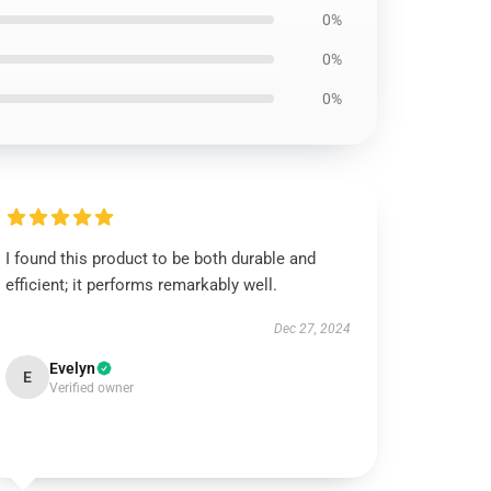
0%
0%
0%
I found this product to be both durable and
efficient; it performs remarkably well.
Dec 27, 2024
Evelyn
E
Verified owner