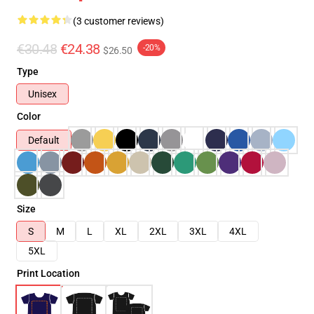
(3 customer reviews)
€30.48
€24.38
-20%
$26.50
Type
Unisex
Color
Default
Size
S
M
L
XL
2XL
3XL
4XL
5XL
Print Location