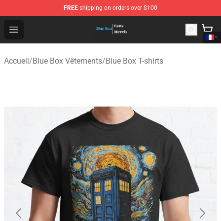
FREE
shipping on orders over $100
Blue Box Store - Official Blue Box Merchandise Shop
Open menu
Accueil
/
Blue Box Vêtements
/
Blue Box T-shirts