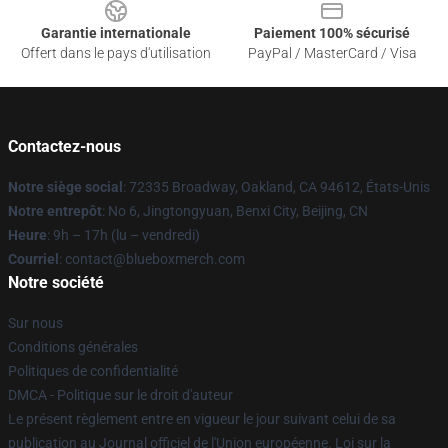
Garantie internationale
Paiement 100% sécurisé
Offert dans le pays d'utilisation
PayPal / MasterCard / Visa
Contactez-nous
Notre siège social
: 72335 Broadway, Oakland, CA 94612, États-Unis
Notre entrepôt
: No 6, Jingtongyuan, Benxi City, Beijing, CN
Heure
: 9h – 17h (lu – vendredi)
Courriel
: contact@blueboxmerch.com
Notre société
Sur nous
Conditions générales
Politiques de confidentialité
DMCA - Politique sur le droit d'auteur
Le présent règlement entre en vigueur le jour suivant celui de sa
publication au Journal officiel de l'Union européenne. Loi sur la