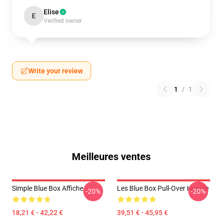
Elise
E
Verified owner
Write your review
1
/
1
Meilleures ventes
Simple Blue Box Affiche
Les Blue Box Pull-Over Hoodie
-20%
-20%
18,21 € - 42,22 €
39,51 € - 45,95 €