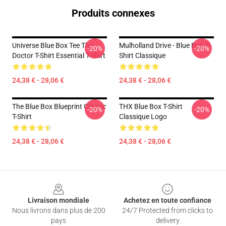
Produits connexes
Universe Blue Box Tee The
Mulholland Drive - Blue Box T-
-20%
-20%
Doctor T-Shirt Essential T-Shirt
Shirt Classique
24,38 € - 28,06 €
24,38 € - 28,06 €
The Blue Box Blueprint Classic
THX Blue Box T-Shirt
-20%
-20%
T-Shirt
Classique Logo
24,38 € - 28,06 €
24,38 € - 28,06 €
Footer
Livraison mondiale
Achetez en toute confiance
Nous livrons dans plus de 200
24/7 Protected from clicks to
pays
delivery