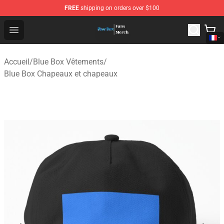
FREE
shipping on orders over $100
Blue Box Store - Official Blue Box Merchandise Shop
Open menu
Accueil
/
Blue Box Vêtements
/
Blue Box Chapeaux et chapeaux