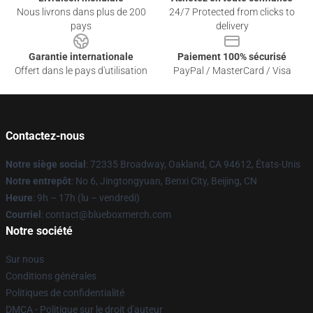
Nous livrons dans plus de 200
24/7 Protected from clicks to
pays
delivery
Garantie internationale
Paiement 100% sécurisé
Offert dans le pays d'utilisation
PayPal / MasterCard / Visa
Contactez-nous
Notre siège social
: 72335 Broadway, Oakland, CA 94612, États-Unis
Notre entrepôt
: No 6, Jingtongyuan, Benxi City, Beijing, CN
Heure
: 9h – 17h (lu – vendredi)
Courriel
: contact@blueboxmerch.com
Notre société
Sur nous
Conditions générales
Politiques de confidentialité
DMCA - Politique sur le droit d'auteur