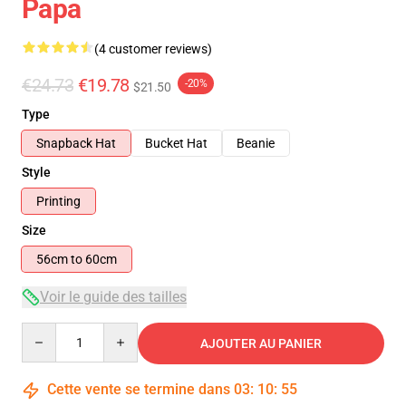
Papa
(4 customer reviews)
€24.73
€19.78
-20%
$21.50
Type
Snapback Hat
Bucket Hat
Beanie
Style
Printing
Size
56cm to 60cm
Voir le guide des tailles
Quantity
AJOUTER AU PANIER
Cette vente se termine dans
03
:
10
:
54