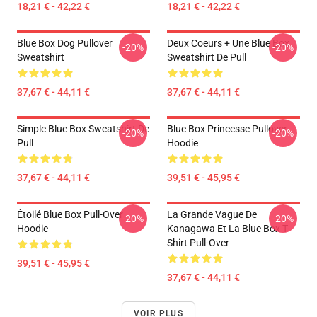
18,21 € - 42,22 €
18,21 € - 42,22 €
Blue Box Dog Pullover
Deux Coeurs + Une Blue Box
-20%
-20%
Sweatshirt
Sweatshirt De Pull
37,67 € - 44,11 €
37,67 € - 44,11 €
Simple Blue Box Sweatshirt De
Blue Box Princesse Pullover
-20%
-20%
Pull
Hoodie
37,67 € - 44,11 €
39,51 € - 45,95 €
Étoilé Blue Box Pull-Over
La Grande Vague De
-20%
-20%
Hoodie
Kanagawa Et La Blue Box T-
Shirt Pull-Over
39,51 € - 45,95 €
37,67 € - 44,11 €
VOIR PLUS