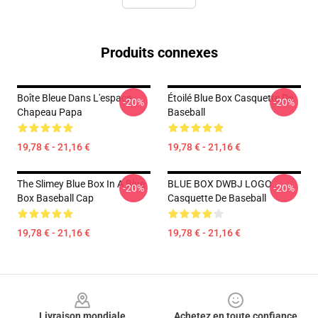
Produits connexes
Boîte Bleue Dans L'espace
Étoilé Blue Box Casquette De
-20%
-20%
Chapeau Papa
Baseball
19,78 € - 21,16 €
19,78 € - 21,16 €
The Slimey Blue Box In A Blue
BLUE BOX DWBJ LOGO
-20%
-20%
Box Baseball Cap
Casquette De Baseball
19,78 € - 21,16 €
19,78 € - 21,16 €
Footer
Livraison mondiale
Achetez en toute confiance