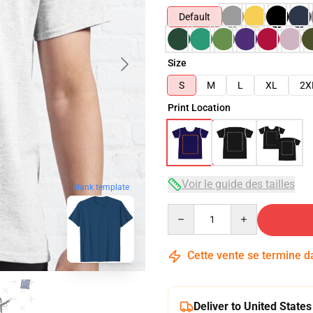
Default
Size
S
M
L
XL
2X
Print Location
Voir le guide des tailles
blank template
Quantity
Cette vente se termine 
Deliver to United States