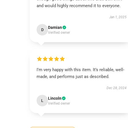
and would highly recommend it to everyone.
Jan 1, 2025
Damian
D
Verified owner
I’m very happy with this item. It’s reliable, well-
made, and performs just as described.
Dec 28, 2024
Lincoln
L
Verified owner