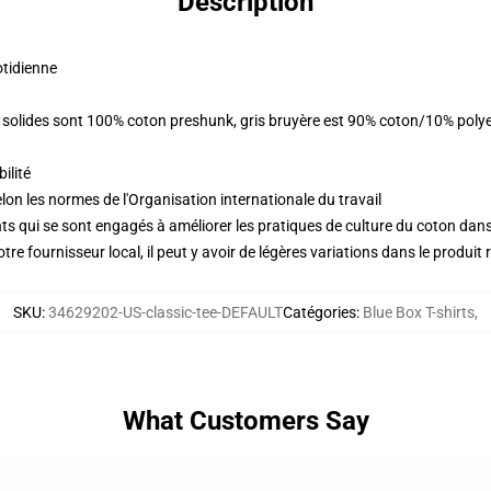
Description
otidienne
rs solides sont 100% coton preshunk, gris bruyère est 90% coton/10% poly
ilité
lon les normes de l'Organisation internationale du travail
s qui se sont engagés à améliorer les pratiques de culture du coton dans l
re fournisseur local, il peut y avoir de légères variations dans le produit 
SKU
:
34629202-US-classic-tee-DEFAULT
Catégories
:
Blue Box T-shirts
,
What Customers Say