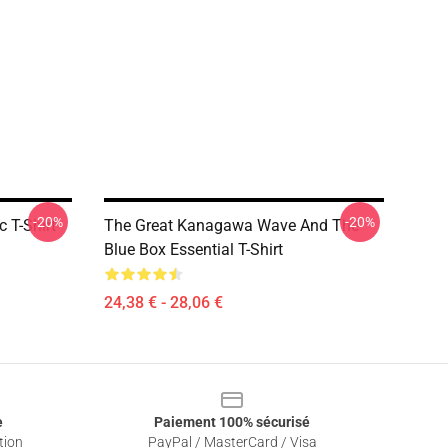
-20%
-20%
c T-Shirt
The Great Kanagawa Wave And The
Blue Box Essential T-Shirt
24,38 € - 28,06 €
e
Paiement 100% sécurisé
tion
PayPal / MasterCard / Visa