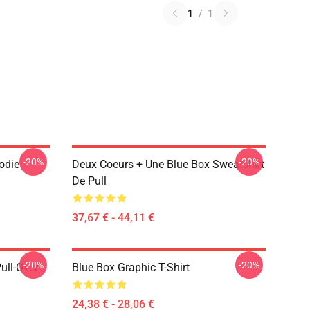
1
/
1
-20%
-20%
odie
Deux Coeurs + Une Blue Box Sweatshirt
De Pull
37,67 € - 44,11 €
-20%
-20%
ull-Over
Blue Box Graphic T-Shirt
24,38 € - 28,06 €