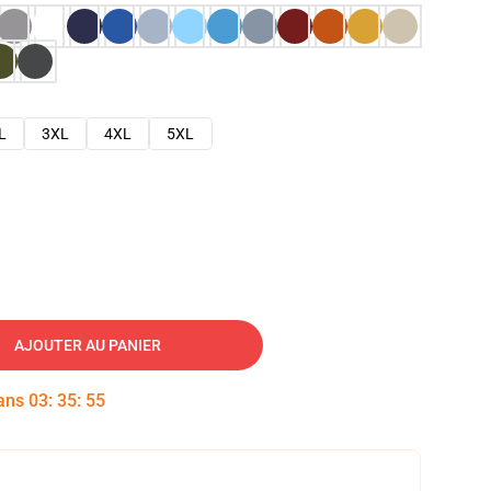
L
3XL
4XL
5XL
AJOUTER AU PANIER
dans
03
:
35
:
54