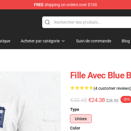
FREE
shipping on orders over $100
tique
Acheter par catégorie
Suivi de commande
Blog
Fille Avec Blue 
(4 customer reviews
€30.48
€24.38
-20%
$26.50
Type
Unisex
Color