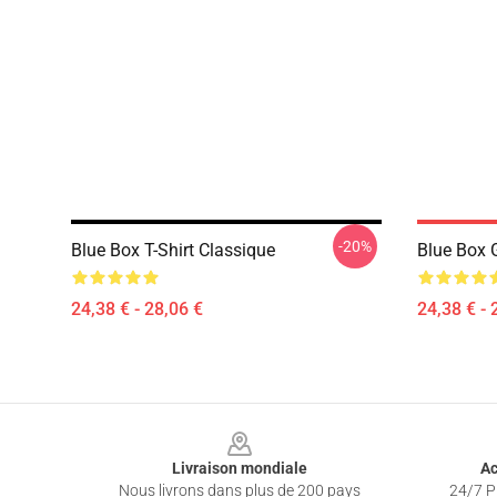
-20%
Blue Box T-Shirt Classique
Blue Box G
24,38 € - 28,06 €
24,38 € - 
Footer
Livraison mondiale
Ac
Nous livrons dans plus de 200 pays
24/7 Pr