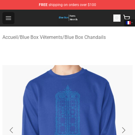
FREE
shipping on orders over $100
Blue Box Store - Official Blue Box Merchandise Shop
Open menu
Accueil
/
Blue Box Vêtements
/
Blue Box Chandails