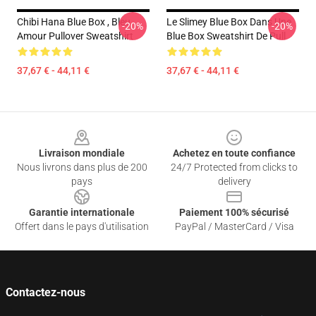
Chibi Hana Blue Box , Bleu
Le Slimey Blue Box Dans Une
-20%
-20%
Amour Pullover Sweatshirt
Blue Box Sweatshirt De Pull
37,67 € - 44,11 €
37,67 € - 44,11 €
Footer
Livraison mondiale
Achetez en toute confiance
Nous livrons dans plus de 200
24/7 Protected from clicks to
pays
delivery
Garantie internationale
Paiement 100% sécurisé
Offert dans le pays d'utilisation
PayPal / MasterCard / Visa
Contactez-nous