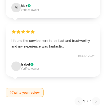
Max
M
Verified owner
I found the service here to be fast and trustworthy,
and my experience was fantastic.
Dec 27, 2024
Isabel
I
Verified owner
Write your review
1
/
1