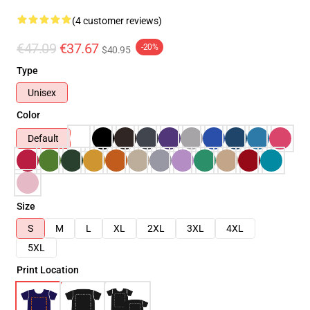
(4 customer reviews)
€47.09
€37.67
-20%
$40.95
Type
Unisex
Color
Default
Size
S
M
L
XL
2XL
3XL
4XL
5XL
Print Location