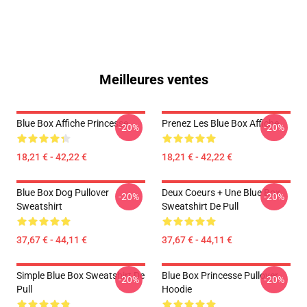
Meilleures ventes
Blue Box Affiche Princesse
Prenez Les Blue Box Affiche
-20%
-20%
18,21 € - 42,22 €
18,21 € - 42,22 €
Blue Box Dog Pullover
Deux Coeurs + Une Blue Box
-20%
-20%
Sweatshirt
Sweatshirt De Pull
37,67 € - 44,11 €
37,67 € - 44,11 €
Simple Blue Box Sweatshirt De
Blue Box Princesse Pullover
-20%
-20%
Pull
Hoodie