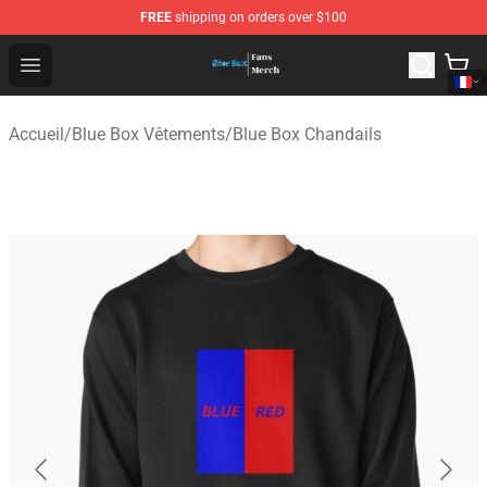
FREE
shipping on orders over $100
Blue Box Store - Official Blue Box Merchandise Shop
Open menu
Accueil
/
Blue Box Vêtements
/
Blue Box Chandails