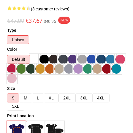
(3 customer reviews)
€47.09
€37.67
-20%
$40.95
Type
Unisex
Color
Default
Size
S
M
L
XL
2XL
3XL
4XL
5XL
Print Location