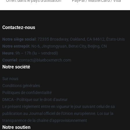
Offert dans le pays d'utilisation
PayPal / MasterCard / Visa
Contactez-nous
Notre siège social
: 72335 Broadway, Oakland, CA 94612, États-Unis
Notre entrepôt
: No 6, Jingtongyuan, Benxi City, Beijing, CN
Heure
: 9h – 17h (lu – vendredi)
Courriel
: contact@blueboxmerch.com
Notre société
Sur nous
Conditions générales
Politiques de confidentialité
DMCA - Politique sur le droit d'auteur
Le présent règlement entre en vigueur le jour suivant celui de sa
publication au Journal officiel de l'Union européenne. Loi sur la
transparence de la chaîne d'approvisionnement
Notre soutien