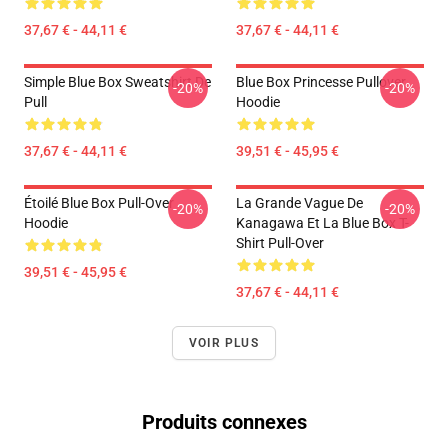
37,67 € - 44,11 €
37,67 € - 44,11 €
Simple Blue Box Sweatshirt De
Blue Box Princesse Pullover
-20%
-20%
Pull
Hoodie
37,67 € - 44,11 €
39,51 € - 45,95 €
Étoilé Blue Box Pull-Over
La Grande Vague De
-20%
-20%
Hoodie
Kanagawa Et La Blue Box T-
Shirt Pull-Over
39,51 € - 45,95 €
37,67 € - 44,11 €
VOIR PLUS
Produits connexes