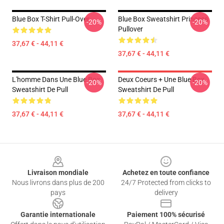
Blue Box T-Shirt Pull-Over
Blue Box Sweatshirt Princess
-20%
-20%
Pullover
37,67 € - 44,11 €
37,67 € - 44,11 €
L'homme Dans Une Blue Box
Deux Coeurs + Une Blue Box
-20%
-20%
Sweatshirt De Pull
Sweatshirt De Pull
37,67 € - 44,11 €
37,67 € - 44,11 €
Footer
Livraison mondiale
Achetez en toute confiance
Nous livrons dans plus de 200
24/7 Protected from clicks to
pays
delivery
Garantie internationale
Paiement 100% sécurisé