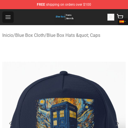
FREE
shipping on orders over $100
Blue Box Store - Official Blue Box Merchandise Shop
Open menu
Inicio
/
Blue Box Cloth
/
Blue Box Hats &quot; Caps