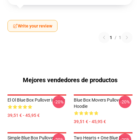
Write your review
1
/
1
Mejores vendedores de productos
El Ol Blue Box Pullover Hoodie
Blue Box Movers Pullover
-20%
-20%
Hoodie
39,51 € - 45,95 €
39,51 € - 45,95 €
Simple Blue Box Pullover
Two Hearts + One Blue Box
-20%
-20%