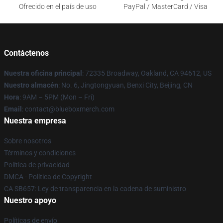
Ofrecido en el país de uso
PayPal / MasterCard / Visa
Contáctenos
Nuestra oficina principal
: 72335 Broadway, Oakland, CA 94612, US
Nuestro almacén
: No. 6, Jingtongyuan, Benxi City, Beijing, CN
Hora
: 9AM – 5PM (Mon – Fri)
Email
: contact@blueboxmerch.com
Nuestra empresa
Sobre nosotros
Términos y condiciones
Política de privacidad
DMCA - Política de Copyright
CA SB657: Ley de transparencia en la cadena de suministro
Nuestro apoyo
Políticas de envío