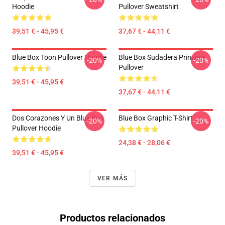
Hoodie
Pullover Sweatshirt
39,51 € - 45,95 €
37,67 € - 44,11 €
Blue Box Toon Pullover Hoodie
Blue Box Sudadera Princesa
-20%
-20%
Pullover
39,51 € - 45,95 €
37,67 € - 44,11 €
Dos Corazones Y Un Blue Box
Blue Box Graphic T-Shirt
-20%
-20%
Pullover Hoodie
24,38 € - 28,06 €
39,51 € - 45,95 €
VER MÁS
Productos relacionados