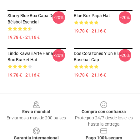
Starry Blue Box Capa De
Blue Box Papá Hat
-20%
-20%
Béisbol Esencial
19,78 € - 21,16 €
19,78 € - 21,16 €
Lindo Kawaii Arte Hana Blue
Dos Corazones Y Un Blue Box
-20%
-20%
Box Bucket Hat
Baseball Cap
19,78 € - 21,16 €
19,78 € - 21,16 €
Footer
Envío mundial
Compra con confianza
Enviamos a más de 200 países
Protegido 24/7 desde los clics
hasta la entrega
Garantía internacional
Pago 100% seguro