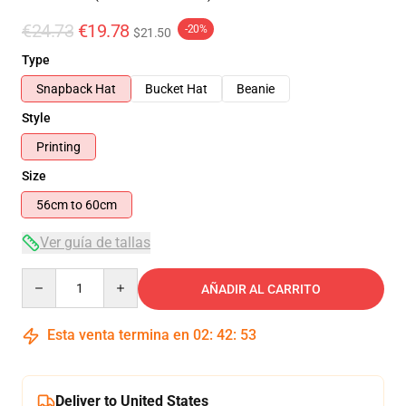
€24.73
€19.78
-20%
$21.50
Type
Snapback Hat
Bucket Hat
Beanie
Style
Printing
Size
56cm to 60cm
Ver guía de tallas
Quantity
AÑADIR AL CARRITO
Esta venta termina en
02
:
42
:
53
Deliver to United States