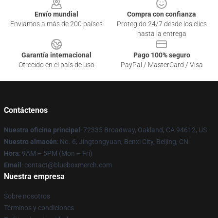
Envío mundial
Compra con confianza
Enviamos a más de 200 países
Protegido 24/7 desde los clics
hasta la entrega
Garantía internacional
Pago 100% seguro
Ofrecido en el país de uso
PayPal / MasterCard / Visa
Contáctenos
Nuestra oficina principal
: 72335 Broadway, Oakland, CA 94612, US
Nuestro almacén
: No. 6, Jingtongyuan, Benxi City, Beijing, CN
Hora
: 9AM – 5PM (Mon – Fri)
Email
: contact@blueboxmerch.com
Nuestra empresa
Sobre nosotros
Términos y condiciones