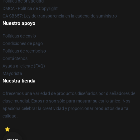
Política de privacidad
DMCA - Política de Copyright
CA SB657: Ley de transparencia en la cadena de suministro
Nuestro apoyo
Políticas de envío
Condiciones de pago
Políticas de reembolso
Contáctenos
Ayuda al cliente (FAQ)
Mayorista
Nuestra tienda
Ofrecemos una variedad de productos diseñados por diseñadores de
clase mundial. Estos no son sólo para mostrar su estilo único. Nos
apasiona celebrar la creatividad y proporcionar productos de alta
calidad.