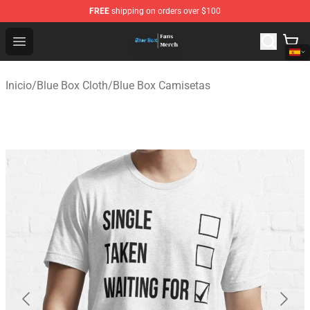
FREE
shipping on orders over $100
Blue Box Store - Official Blue Box Merchandise Shop
Open menu
Inicio
/
Blue Box Cloth
/
Blue Box Camisetas