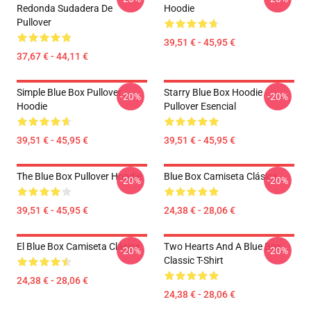
Redonda Sudadera De
Hoodie
Pullover
39,51 € - 45,95 €
37,67 € - 44,11 €
Simple Blue Box Pullover
Starry Blue Box Hoodie
-20%
-20%
Hoodie
Pullover Esencial
39,51 € - 45,95 €
39,51 € - 45,95 €
The Blue Box Pullover Hoodie
Blue Box Camiseta Clásica
-20%
-20%
39,51 € - 45,95 €
24,38 € - 28,06 €
El Blue Box Camiseta Clásica
Two Hearts And A Blue Box
-20%
-20%
Classic T-Shirt
24,38 € - 28,06 €
24,38 € - 28,06 €