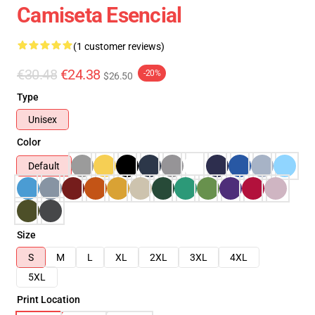
Camiseta Esencial
(1 customer reviews)
€30.48
€24.38
-20%
$26.50
Type
Unisex
Color
Default
Size
S
M
L
XL
2XL
3XL
4XL
5XL
Print Location