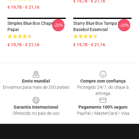
€ 19,78 - € 21,16
€ 19,78 - € 21,16
Simples Blue Box Chapéu
Starry Blue Box Tampa De
-20%
-20%
Papai
Basebol Essencial
€ 19,78 - € 21,16
€ 19,78 - € 21,16
Footer
Envio mundial
Compre com confiança
Enviamos para mais de 200 países
Protegido 24/7, do clique à
entrega
Garantia internacional
Pagamento 100% seguro
Oferecido no país de uso
PayPal / MasterCard / Visa