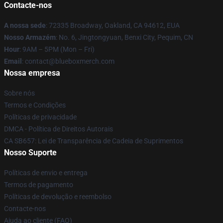
Contacte-nos
A nossa sede
: 72335 Broadway, Oakland, CA 94612, EUA
Nosso Armazém
: No. 6, Jingtongyuan, Benxi City, Pequim, CN
Hour
: 9AM – 5PM (Mon – Fri)
Email
: contact@blueboxmerch.com
Nossa empresa
Sobre nós
Termos e Condições
Políticas de privacidade
DMCA - Política de Direitos Autorais
CA SB657: Lei de Transparência de Cadeia de Suprimentos
Nosso Suporte
Políticas de envio e entrega
Termos de pagamento
Políticas de devolução e reembolso
Contacte-nos
Ajuda ao cliente (FAQ)