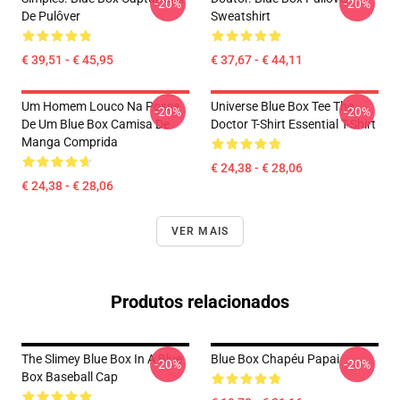
-20%
-20%
De Pulôver
Sweatshirt
€ 39,51 - € 45,95
€ 37,67 - € 44,11
Um Homem Louco Na Posse
Universe Blue Box Tee The
-20%
-20%
De Um Blue Box Camisa De
Doctor T-Shirt Essential T-Shirt
Manga Comprida
€ 24,38 - € 28,06
€ 24,38 - € 28,06
VER MAIS
Produtos relacionados
The Slimey Blue Box In A Blue
Blue Box Chapéu Papai
-20%
-20%
Box Baseball Cap