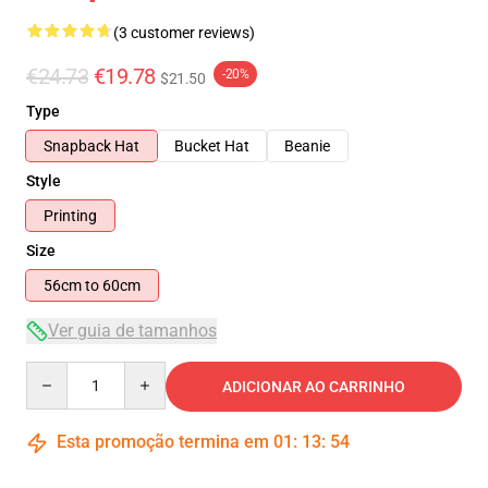
(3 customer reviews)
€24.73
€19.78
-20%
$21.50
Type
Snapback Hat
Bucket Hat
Beanie
Style
Printing
Size
56cm to 60cm
Ver guia de tamanhos
Quantity
ADICIONAR AO CARRINHO
Esta promoção termina em
01
:
13
:
54