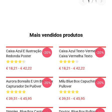
1
/
1
Mais vendidos produtos
Caixa Azul E Ilustração
Caixa Azul Texto Vermelho E
-20%
-20%
Redonda Poster
Caixa Vermelha Texto
€ 18,21 - € 42,22
€ 18,21 - € 42,22
Aurora Borealis E Um Blue Box
Milu Blue Box Capuchinho
-20%
-20%
Capturador De Pulôver
Pullover
€ 39,51 - € 45,95
€ 39,51 - € 45,95
Simples. Blue Box Capturador
Doutor. Blue Box Pullover