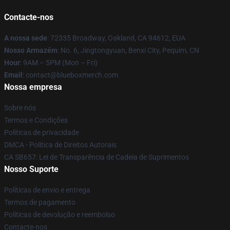
Contacte-nos
A nossa sede
: 72335 Broadway, Oakland, CA 94612, EUA
Nosso Armazém
: No. 6, Jingtongyuan, Benxi City, Pequim, CN
Hour
: 9AM – 5PM (Mon – Fri)
Email
: contact@blueboxmerch.com
Nossa empresa
Sobre nós
Termos e Condições
Políticas de privacidade
DMCA - Política de Direitos Autorais
CA SB657: Lei de Transparência de Cadeia de Suprimentos
Nosso Suporte
Políticas de envio e entrega
Termos de pagamento
Políticas de devolução e reembolso
Contacte-nos