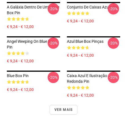
A Galáxia Dentro De Uma Blue
Conjunto De Caixas Azuis Pin
-20%
-20%
Box Pin
€ 9,24 - € 12,00
€ 9,24 - € 12,00
Angel Weeping On Blue Box
Azul Blue Box Pinças
-20%
-20%
Pin
€ 9,24 - € 12,00
€ 9,24 - € 12,00
Blue Box Pin
Caixa Azul E Ilustração
-20%
-20%
Redonda Pin
€ 9,24 - € 12,00
€ 9,24 - € 12,00
VER MAIS