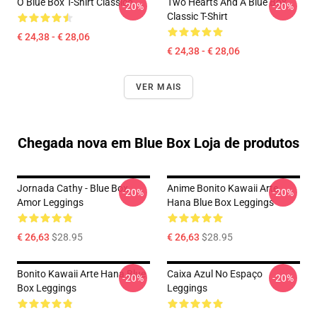
O Blue Box T-Shirt Clássico
Two Hearts And A Blue Box
-20%
-20%
Classic T-Shirt
€ 24,38 - € 28,06
€ 24,38 - € 28,06
VER MAIS
Chegada nova em Blue Box Loja de produtos
Jornada Cathy - Blue Box
Anime Bonito Kawaii Arte
-20%
-20%
Amor Leggings
Hana Blue Box Leggings
€ 26,63
$28.95
€ 26,63
$28.95
Bonito Kawaii Arte Hana Blue
Caixa Azul No Espaço
-20%
-20%
Box Leggings
Leggings