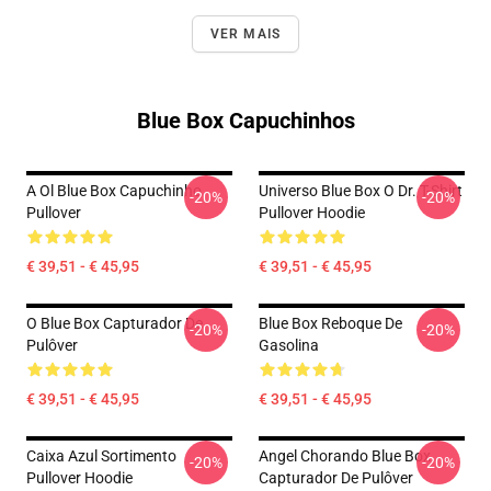
VER MAIS
Blue Box Capuchinhos
A Ol Blue Box Capuchinho
Universo Blue Box O Dr. T-Shirt
-20%
-20%
Pullover
Pullover Hoodie
€ 39,51 - € 45,95
€ 39,51 - € 45,95
O Blue Box Capturador De
Blue Box Reboque De
-20%
-20%
Pulôver
Gasolina
€ 39,51 - € 45,95
€ 39,51 - € 45,95
Caixa Azul Sortimento
Angel Chorando Blue Box
-20%
-20%
Pullover Hoodie
Capturador De Pulôver