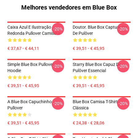
Melhores vendedores em Blue Box
Caixa Azul E Ilustração
Doutor. Blue Box Capturador
-20%
-20%
Redonda Pullover Camiseta
De Pulôver
€ 37,67 - € 44,11
€ 39,51 - € 45,95
Simple Blue Box Pullover
Starry Blue Box Capuz De
-20%
-20%
Hoodie
Pulôver Essencial
€ 39,51 - € 45,95
€ 39,51 - € 45,95
A Blue Box Capuchinho
Blue Box Camisa T-Shirt
-20%
-20%
Pullover
Clássica
€ 39,51 - € 45,95
€ 24,38 - € 28,06