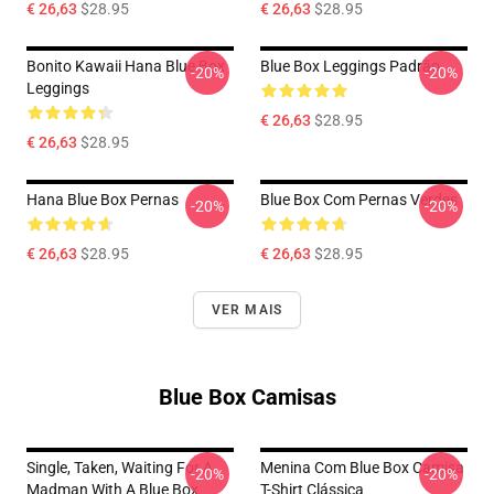
€ 26,63
$28.95
€ 26,63
$28.95
Bonito Kawaii Hana Blue Box
Blue Box Leggings Padrão
-20%
-20%
Leggings
€ 26,63
$28.95
€ 26,63
$28.95
Hana Blue Box Pernas
Blue Box Com Pernas Verdes
-20%
-20%
€ 26,63
$28.95
€ 26,63
$28.95
VER MAIS
Blue Box Camisas
Single, Taken, Waiting For A
Menina Com Blue Box Camisa
-20%
-20%
Madman With A Blue Box
T-Shirt Clássica