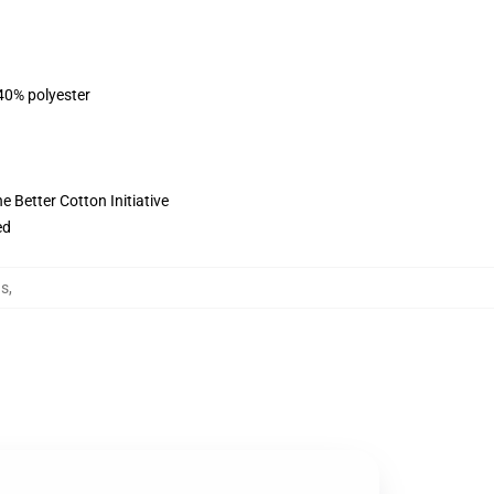
 40% polyester
 Better Cotton Initiative
ed
as
,