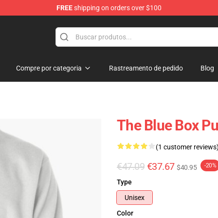
FREE
shipping on orders over $100
Compre por categoria
Rastreamento de pedido
Blog
The Blue Box Pu
(1 customer reviews
€47.09
€37.67
-20%
$40.95
Type
Unisex
Color