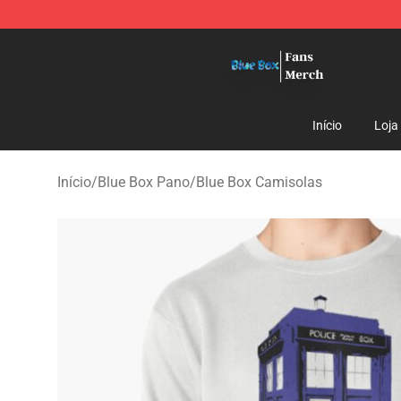
Blue Box Store - Official Blue Box Merchandise Shop
Início
Loja
Início
/
Blue Box Pano
/
Blue Box Camisolas