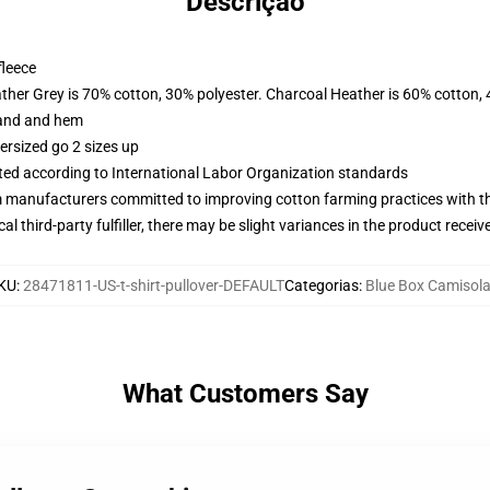
Descrição
fleece
ather Grey is 70% cotton, 30% polyester. Charcoal Heather is 60% cotton,
band and hem
ersized go 2 sizes up
uated according to International Labor Organization standards
m manufacturers committed to improving cotton farming practices with the
al third-party fulfiller, there may be slight variances in the product receiv
KU
:
28471811-US-t-shirt-pullover-DEFAULT
Categorias
:
Blue Box Camisol
What Customers Say