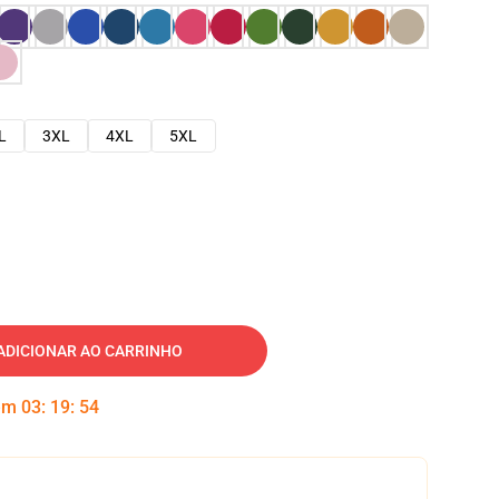
L
3XL
4XL
5XL
ADICIONAR AO CARRINHO
 em
03
:
19
:
53