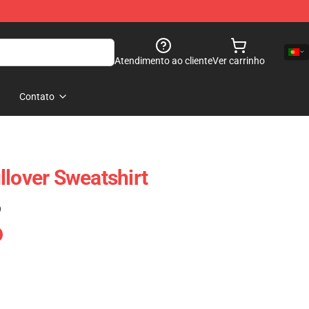
Atendimento ao cliente
Ver carrinho
Contato
llover Sweatshirt
)