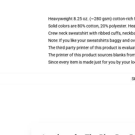
Heavyweight 8.25 oz. (~280 gsm) cotton-rich 
Solid colors are 80% cotton, 20% polyester. He
Crew neck sweatshirt with ribbed cuffs, neck
Note: If you like your sweatshirts baggy and ov
The third party printer of this product is eval
The printer of this product sources blanks fro
Since every item is made just for you by your loc
S