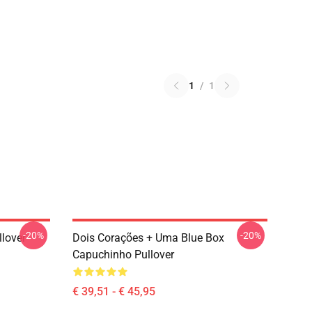
1
/
1
-20%
-20%
lover
Dois Corações + Uma Blue Box
Capuchinho Pullover
€ 39,51 - € 45,95