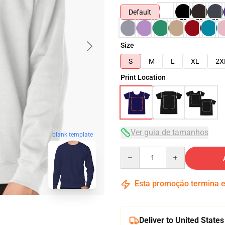
Default
Size
S
M
L
XL
2X
Print Location
Ver guia de tamanhos
blank template
Quantity
Esta promoção termina
Deliver to United States