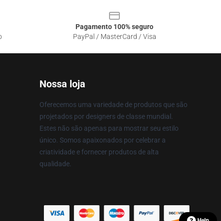
Pagamento 100% seguro
o
PayPal / MasterCard / Visa
Nossa loja
Oferecemos uma variedade de produtos que são
projetados por designers de classe mundial.
Estes não são apenas para mostrar seu estilo
único. Somos apaixonados por celebrar a
criatividade e fornecer produtos de alta
qualidade.
Help