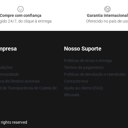
Compre com confiança
Garantia internacional
gido 24/7, do clique à entrega
Oferecido no país de us
mpresa
Nosso Suporte
Políticas de envio e entrega
ndições
Termos de pagamento
privacidade
Políticas de devolução e reembolso
ca de Direitos Autorais
Contacte-nos
i de Transparência de Cadeia de
Ajuda ao cliente (FAQ)
Whosale
 rights reserved