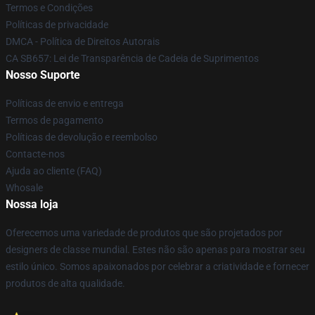
Termos e Condições
Políticas de privacidade
DMCA - Política de Direitos Autorais
CA SB657: Lei de Transparência de Cadeia de Suprimentos
Nosso Suporte
Políticas de envio e entrega
Termos de pagamento
Políticas de devolução e reembolso
Contacte-nos
Ajuda ao cliente (FAQ)
Whosale
Nossa loja
Oferecemos uma variedade de produtos que são projetados por
designers de classe mundial. Estes não são apenas para mostrar seu
estilo único. Somos apaixonados por celebrar a criatividade e fornecer
produtos de alta qualidade.