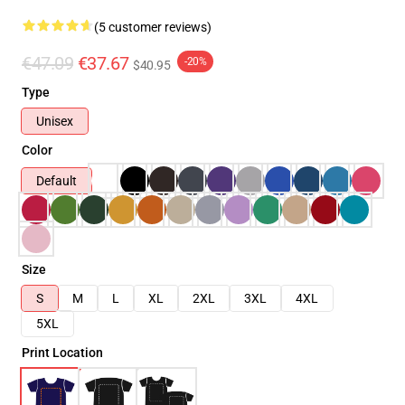
(5 customer reviews)
€47.09
€37.67
-20%
$40.95
Type
Unisex
Color
Default
Size
S
M
L
XL
2XL
3XL
4XL
5XL
Print Location