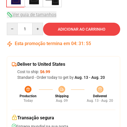
Ver guia de tamanhos
Quantity
ADICIONAR AO CARRINHO
Esta promoção termina em
04
:
31
:
54
Deliver to United States
Cost to ship:
$6.99
Standard - Order today to get by
Aug. 13 - Aug. 20
Production
Shipping
Delivered
Today
Aug. 09
Aug. 13 - Aug. 20
Transação segura
Entrega mundial na sua porta