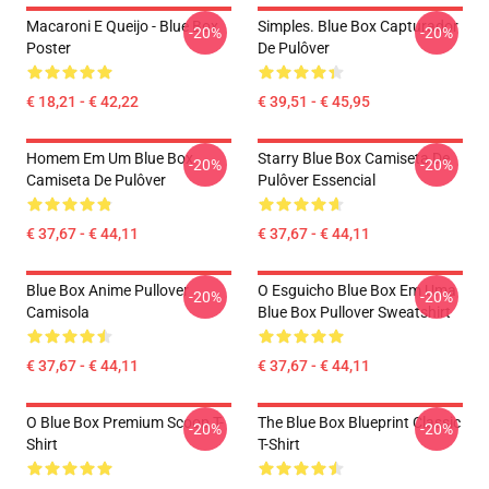
Macaroni E Queijo - Blue Box
Simples. Blue Box Capturador
-20%
-20%
Poster
De Pulôver
€ 18,21 - € 42,22
€ 39,51 - € 45,95
Homem Em Um Blue Box
Starry Blue Box Camiseta De
-20%
-20%
Camiseta De Pulôver
Pulôver Essencial
€ 37,67 - € 44,11
€ 37,67 - € 44,11
Blue Box Anime Pullover
O Esguicho Blue Box Em Uma
-20%
-20%
Camisola
Blue Box Pullover Sweatshirt
€ 37,67 - € 44,11
€ 37,67 - € 44,11
O Blue Box Premium Scoop T-
The Blue Box Blueprint Classic
-20%
-20%
Shirt
T-Shirt