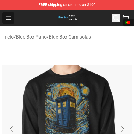
FREE
shipping on orders over $100
Blue Box Store - Official Blue Box Merchandise Shop
Open menu
Início
/
Blue Box Pano
/
Blue Box Camisolas