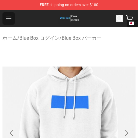
FREE
shipping on orders over $100
Blue Box Store - Official Blue Box Merchandise Shop
Open menu
ホーム
/
Blue Box ログイン
/
Blue Box パーカー