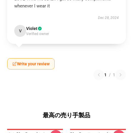
whenever I wear it
Dec 28, 2024
Violet
V
Verified owner
Write your review
1
/
1
最高の売り手製品