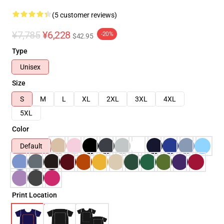
(5 customer reviews)
¥7,785
¥6,228
-20%
$42.95
Type
Unisex
Size
S
M
L
XL
2XL
3XL
4XL
5XL
Color
Default
Print Location