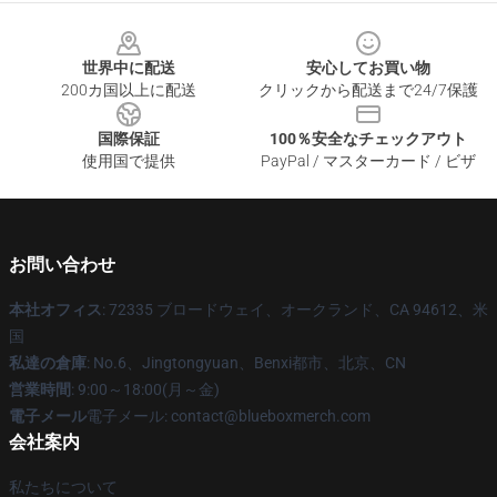
Footer
世界中に配送
安心してお買い物
200カ国以上に配送
クリックから配送まで24/7保護
国際保証
100％安全なチェックアウト
使用国で提供
PayPal / マスターカード / ビザ
お問い合わせ
本社オフィス
: 72335 ブロードウェイ、オークランド、CA 94612、米
国
私達の倉庫
: No.6、Jingtongyuan、Benxi都市、北京、CN
営業時間
: 9:00～18:00(月～金)
電子メール
電子メール: contact@blueboxmerch.com
会社案内
私たちについて