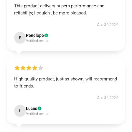
This product delivers superb performance and
reliability; I couldn’t be more pleased.
Dec 31, 2024
Penelope
P
Verified owner
High-quality product, just as shown, will recommend
to friends.
Dec 31, 2024
Lucas
L
Verified owner