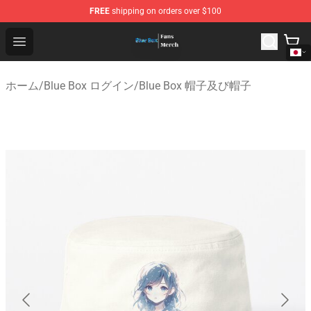
FREE
shipping on orders over $100
Blue Box Store - Official Blue Box Merchandise Shop
Open menu
ホーム
/
Blue Box ログイン
/
Blue Box 帽子及び帽子