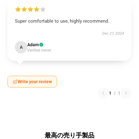
Super comfortable to use, highly recommend.
Dec 27, 2024
Adam
A
Verified owner
Write your review
1
/
1
最高の売り手製品