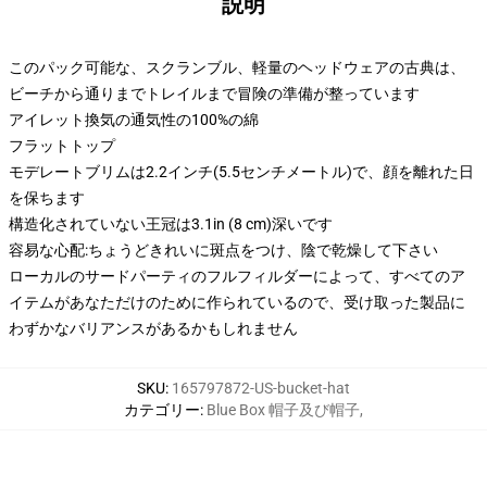
説明
このパック可能な、スクランブル、軽量のヘッドウェアの古典は、
ビーチから通りまでトレイルまで冒険の準備が整っています
アイレット換気の通気性の100%の綿
フラットトップ
モデレートブリムは2.2インチ(5.5センチメートル)で、顔を離れた日
を保ちます
構造化されていない王冠は3.1in (8 cm)深いです
容易な心配:ちょうどきれいに斑点をつけ、陰で乾燥して下さい
ローカルのサードパーティのフルフィルダーによって、すべてのア
イテムがあなただけのために作られているので、受け取った製品に
わずかなバリアンスがあるかもしれません
SKU
:
165797872-US-bucket-hat
カテゴリー
:
Blue Box 帽子及び帽子
,