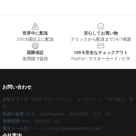
Footer
世界中に配送
安心してお買い物
200カ国以上に配送
クリックから配送まで24/7保護
国際保証
100％安全なチェックアウト
使用国で提供
PayPal / マスターカード / ビザ
お問い合わせ
本社オフィス
: 72335 ブロードウェイ、オークランド、CA 94612、米
国
私達の倉庫
: No.6、Jingtongyuan、Benxi都市、北京、CN
営業時間
: 9:00～18:00(月～金)
電子メール
電子メール: contact@blueboxmerch.com
会社案内