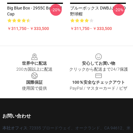
Big Blue Box - 2955C Baseball
ブルーボックス DWBJJ LOGO
-20%
-20%
Cap
野球帽
￥311,750 - ￥333,500
￥311,750 - ￥333,500
Footer
世界中に配送
安心してお買い物
200カ国以上に配送
クリックから配送まで24/7保護
国際保証
100％安全なチェックアウト
使用国で提供
PayPal / マスターカード / ビザ
お問い合わせ
本社オフィス
: 72335 ブロードウェイ、オークランド、CA 94612、米