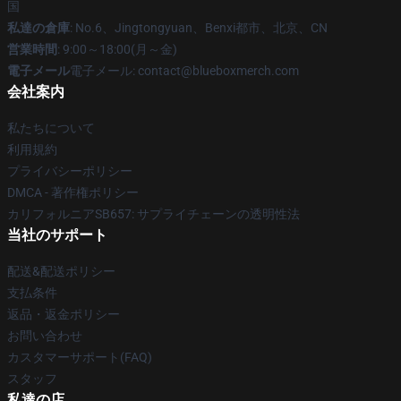
国
私達の倉庫
: No.6、Jingtongyuan、Benxi都市、北京、CN
営業時間
: 9:00～18:00(月～金)
電子メール
電子メール: contact@blueboxmerch.com
会社案内
私たちについて
利用規約
プライバシーポリシー
DMCA - 著作権ポリシー
カリフォルニアSB657: サプライチェーンの透明性法
当社のサポート
配送&配送ポリシー
支払条件
返品・返金ポリシー
お問い合わせ
カスタマーサポート(FAQ)
スタッフ
私達の店