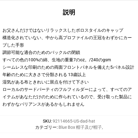
説明
お父さんだけではないリラックスしたポロスタイルのキャップ
構造化されていない、中から高プロファイルの王冠をわずかにカー
ブした手形
調節可能な適合のためのバックルの閉鎖
すべての色の100%の綿、生地の重量7のoz。/240のgsm
シームレスな印刷のための両面フロントパネルを備えた5パネル設計
年齢のために大きさで分類される 13歳以上
湿気がある布ときれいに斑点を付けて下さい
ローカルのサードパーティのフルフィルダーによって、すべてのア
イテムがあなただけのために作られているので、受け取った製品に
わずかなバリアンスがあるかもしれません
SKU
:
92114665-US-dad-hat
カテゴリー
:
Blue Box 帽子及び帽子
,