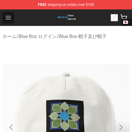
FREE
shipping on orders over $100
Blue Box Store - Official Blue Box Merchandise Shop
Open menu
ホーム
/
Blue Box ログイン
/
Blue Box 帽子及び帽子