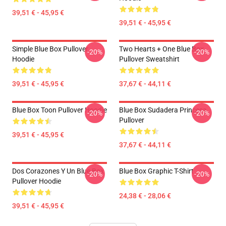
39,51 € - 45,95 €
39,51 € - 45,95 €
Simple Blue Box Pullover
Two Hearts + One Blue Box
-20%
-20%
Hoodie
Pullover Sweatshirt
39,51 € - 45,95 €
37,67 € - 44,11 €
Blue Box Toon Pullover Hoodie
Blue Box Sudadera Princesa
-20%
-20%
Pullover
39,51 € - 45,95 €
37,67 € - 44,11 €
Dos Corazones Y Un Blue Box
Blue Box Graphic T-Shirt
-20%
-20%
Pullover Hoodie
24,38 € - 28,06 €
39,51 € - 45,95 €