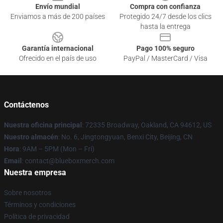
Envío mundial
Compra con confianza
Enviamos a más de 200 países
Protegido 24/7 desde los clics
hasta la entrega
Garantía internacional
Pago 100% seguro
Ofrecido en el país de uso
PayPal / MasterCard / Visa
Contáctenos
Nuestra oficina principal
: 72335 Broadway, Oakland, CA 94612, US
Nuestro almacén
: No. 6, Jingtongyuan, Benxi City, Beijing, CN
Hora
: 9AM – 5PM (Mon – Fri)
Email
: contact@blueboxmerch.com
Nuestra empresa
Sobre nosotros
Términos y condiciones
Política de privacidad