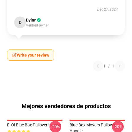
Dec 27, 2024
Dylan
D
Verified owner
Write your review
1
/
1
Mejores vendedores de productos
El Ol Blue Box Pullover Hoodie
Blue Box Movers Pullover
-20%
-20%
Hoodie