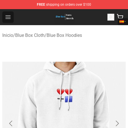
FREE
shipping on orders over $100
Blue Box Store - Official Blue Box Merchandise Shop
Open menu
Inicio
/
Blue Box Cloth
/
Blue Box Hoodies