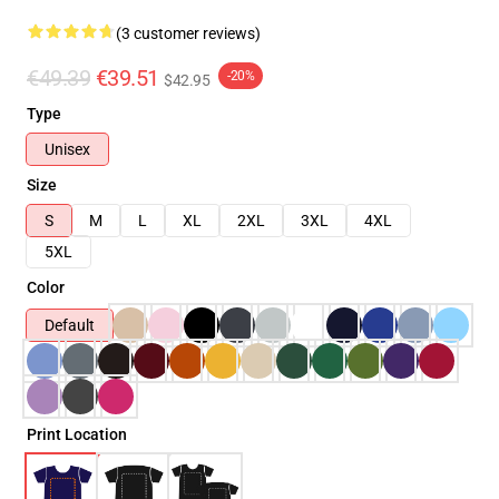
(3 customer reviews)
€49.39
€39.51
-20%
$42.95
Type
Unisex
Size
S
M
L
XL
2XL
3XL
4XL
5XL
Color
Default
Print Location