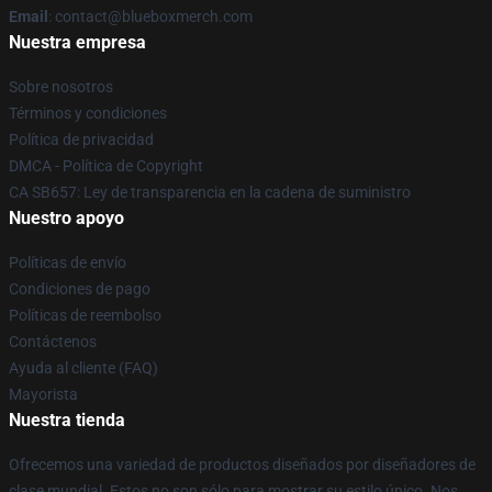
Email
: contact@blueboxmerch.com
Nuestra empresa
Sobre nosotros
Términos y condiciones
Política de privacidad
DMCA - Política de Copyright
CA SB657: Ley de transparencia en la cadena de suministro
Nuestro apoyo
Políticas de envío
Condiciones de pago
Políticas de reembolso
Contáctenos
Ayuda al cliente (FAQ)
Mayorista
Nuestra tienda
Ofrecemos una variedad de productos diseñados por diseñadores de
clase mundial. Estos no son sólo para mostrar su estilo único. Nos