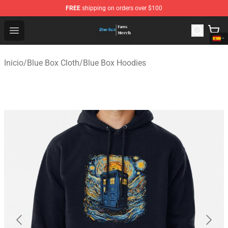
FREE
shipping on orders over $100
Blue Box Store - Official Blue Box Merchandise Shop
Open menu
Inicio
/
Blue Box Cloth
/
Blue Box Hoodies