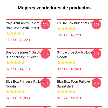
Mejores vendedores de productos
Caja Azul Texto Rojo Y Caja
El Blue Box Blueprint Poster
-20%
-20%
Roja Texto Azul Poster
18,21 € - 42,22 €
18,21 € - 42,22 €
Dos Corazones Y Un Blue Box
Simple Blue Box Pullover
-20%
-20%
Sudadera De Pullover
Hoodie
37,67 € - 44,11 €
39,51 € - 45,95 €
Blue Box Princesa Pullover
Blue Box Toon Pullover
-20%
-20%
Hoodie
Sweatshirt
39,51 € - 45,95 €
37,67 € - 44,11 €