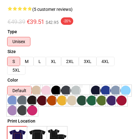
(5 customer reviews)
€49.39
€39.51
-20%
$42.95
Type
Unisex
Size
S
M
L
XL
2XL
3XL
4XL
5XL
Color
Default
Print Location