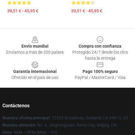
39,51 € - 45,95 €
39,51 € - 45,95 €
Footer
Envío mundial
Compra con confianza
Enviamos a más de 200 países
Protegido 24/7 desde los clics
hasta la entrega
Garantía internacional
Pago 100% seguro
Ofrecido en el país de uso
PayPal / MasterCard / Visa
Contáctenos
Nuestra oficina principal
: 72335 Broadway, Oakland, CA 94612, US
Nuestro almacén
: No. 6, Jingtongyuan, Benxi City, Beijing, CN
Hora
: 9AM – 5PM (Mon – Fri)