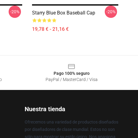
-20%
-20%
Starry Blue Box Baseball Cap
19,78 € - 21,16 €
Pago 100% seguro
o
PayPal / MasterCard / Visa
Nuestra tienda
Ofrecemos una variedad de productos diseñados
por diseñadores de clase mundial. Estos no son
sólo para mostrar su estilo único. Nos apasiona