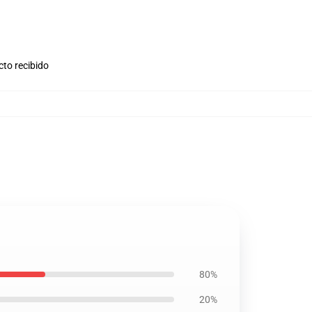
cto recibido
80%
20%