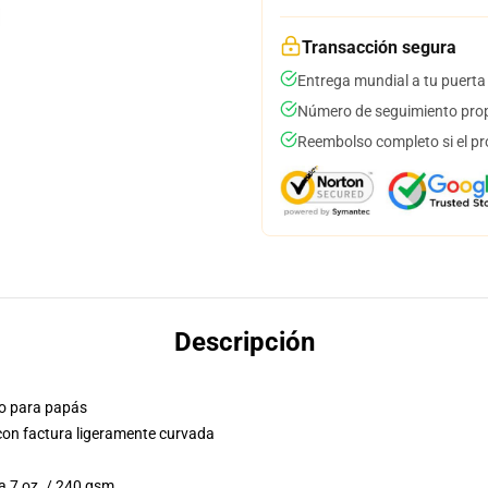
Transacción segura
Entrega mundial a tu puerta
Número de seguimiento prop
Reembolso completo si el pr
Descripción
ólo para papás
 con factura ligeramente curvada
a 7 oz. / 240 gsm