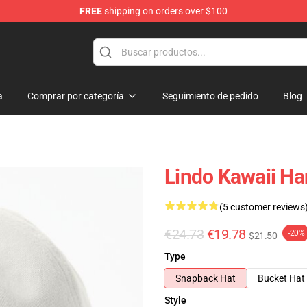
FREE
shipping on orders over $100
a
Comprar por categoría
Seguimiento de pedido
Blog
Lindo Kawaii Ha
(5 customer reviews
€24.73
€19.78
-20%
$21.50
Type
Snapback Hat
Bucket Hat
Style