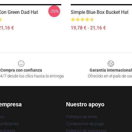
-20%
Con Green Dad Hat
Simple Blue Box Bucket Hat
21,16 €
19,78 € - 21,16 €
Compra con confianza
Garantía internacional
4/7 desde los clics hasta la entrega
Ofrecido en el país de us
 empresa
Nuestro apoyo
ros
Políticas de envío
ondiciones
Condiciones de pago
rivacidad
Políticas de reembolso