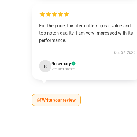
For the price, this item offers great value and
top-notch quality. I am very impressed with its
performance.
Dec 31, 2024
Rosemary
R
Verified owner
Write your review