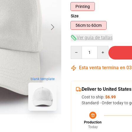
Printing
Size
56cm to 60cm
Ver guía de tallas
Quantity
Esta venta termina en
03
blank template
Deliver to United States
Cost to ship:
$6.99
Standard - Order today to g
Production
Today