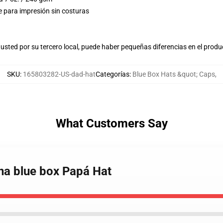
e para impresión sin costuras
usted por su tercero local, puede haber pequeñas diferencias en el produ
SKU
:
165803282-US-dad-hat
Categorías
:
Blue Box Hats &quot; Caps
,
What Customers Say
ana blue box Papá Hat