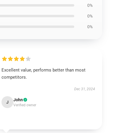
0%
0%
0%
Excellent value, performs better than most
competitors.
Dec 31, 2024
John
J
Verified owner