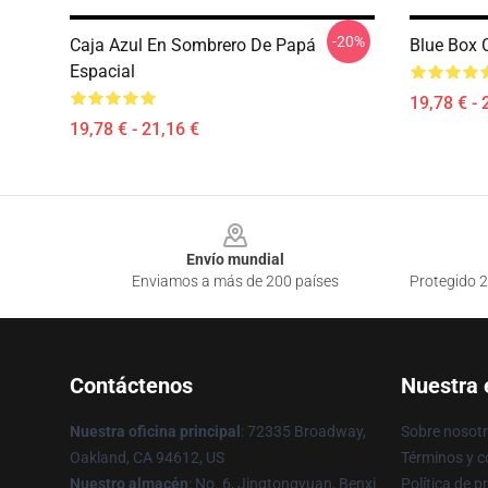
-20%
Caja Azul En Sombrero De Papá
Blue Box 
Espacial
19,78 € - 
19,78 € - 21,16 €
Footer
Envío mundial
Enviamos a más de 200 países
Protegido 2
Contáctenos
Nuestra
Nuestra oficina principal
: 72335 Broadway,
Sobre nosot
Oakland, CA 94612, US
Términos y c
Nuestro almacén
: No. 6, Jingtongyuan, Benxi
Política de p