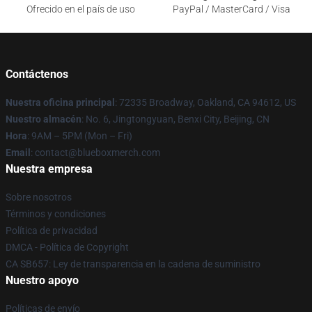
Ofrecido en el país de uso
PayPal / MasterCard / Visa
Contáctenos
Nuestra oficina principal
: 72335 Broadway, Oakland, CA 94612, US
Nuestro almacén
: No. 6, Jingtongyuan, Benxi City, Beijing, CN
Hora
: 9AM – 5PM (Mon – Fri)
Email
: contact@blueboxmerch.com
Nuestra empresa
Sobre nosotros
Términos y condiciones
Política de privacidad
DMCA - Política de Copyright
CA SB657: Ley de transparencia en la cadena de suministro
Nuestro apoyo
Políticas de envío