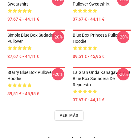
Sweatshirt
Pullover Sweatshirt
37,67 € - 44,11 €
37,67 € - 44,11 €
Simple Blue Box Sudadera De
Blue Box Princesa Pullover
-20%
-20%
Pullover
Hoodie
37,67 € - 44,11 €
39,51 € - 45,95 €
Starry Blue Box Pullover
La Gran Onda Kanagawa Y La
-20%
-20%
Hoodie
Blue Box Sudadera De
Repuesto
39,51 € - 45,95 €
37,67 € - 44,11 €
VER MÁS