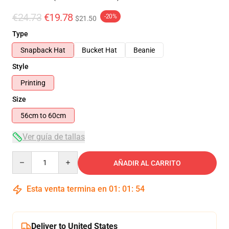
€24.73
€19.78
-20%
$21.50
Type
Snapback Hat
Bucket Hat
Beanie
Style
Printing
Size
56cm to 60cm
Ver guía de tallas
Quantity
AÑADIR AL CARRITO
Esta venta termina en
01
:
01
:
53
Deliver to United States