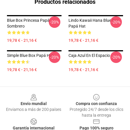
Productos relacionados
Blue Box Princesa Papá
Lindo Kawaii Hana Blue Box
-20%
-20%
Sombrero
Papá Hat
19,78 € - 21,16 €
19,78 € - 21,16 €
Simple Blue Box Papá Hat
Caja Azul En El Espacio
-20%
-20%
19,78 € - 21,16 €
19,78 € - 21,16 €
Footer
Envío mundial
Compra con confianza
Enviamos a más de 200 países
Protegido 24/7 desde los clics
hasta la entrega
Garantía internacional
Pago 100% seguro