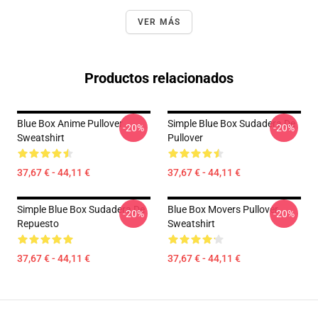
VER MÁS
Productos relacionados
Blue Box Anime Pullover
Simple Blue Box Sudadera De
-20%
-20%
Sweatshirt
Pullover
37,67 € - 44,11 €
37,67 € - 44,11 €
Simple Blue Box Sudadera De
Blue Box Movers Pullover
-20%
-20%
Repuesto
Sweatshirt
37,67 € - 44,11 €
37,67 € - 44,11 €
Footer