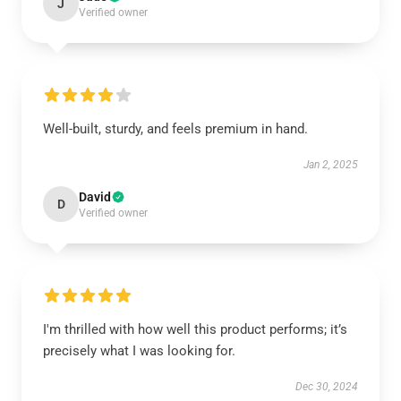
J
Verified owner
Well-built, sturdy, and feels premium in hand.
Jan 2, 2025
David
D
Verified owner
I'm thrilled with how well this product performs; it’s
precisely what I was looking for.
Dec 30, 2024