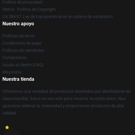
Política de privacidad
DMCA - Política de Copyright
CA SB657: Ley de transparencia en la cadena de suministro
Nuestro apoyo
Políticas de envío
Condiciones de pago
Políticas de reembolso
Contáctenos
Ayuda al cliente (FAQ)
Mayorista
Nuestra tienda
Ofrecemos una variedad de productos diseñados por diseñadores de
clase mundial. Estos no son sólo para mostrar su estilo único. Nos
apasiona celebrar la creatividad y proporcionar productos de alta
calidad.