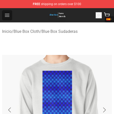
FREE
shipping on orders over $100
Blue Box Store - Official Blue Box Merchandise Shop
Open menu
Inicio
/
Blue Box Cloth
/
Blue Box Sudaderas