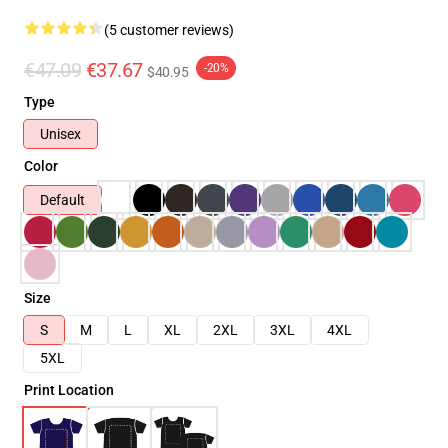
(5 customer reviews)
€47.09
€37.67
-20%
$40.95
Type
Unisex
Color
Default
Size
S
M
L
XL
2XL
3XL
4XL
5XL
Print Location