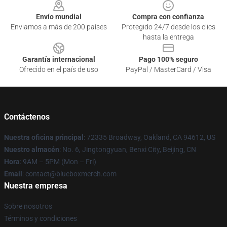
Envío mundial
Compra con confianza
Enviamos a más de 200 países
Protegido 24/7 desde los clics
hasta la entrega
Garantía internacional
Pago 100% seguro
Ofrecido en el país de uso
PayPal / MasterCard / Visa
Contáctenos
Nuestra oficina principal
: 72335 Broadway, Oakland, CA 94612, US
Nuestro almacén
: No. 6, Jingtongyuan, Benxi City, Beijing, CN
Hora
: 9AM – 5PM (Mon – Fri)
Email
: contact@blueboxmerch.com
Nuestra empresa
Sobre nosotros
Términos y condiciones