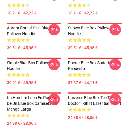
18,21 € - 42,22 €
18,21 € - 42,22 €
Aurora Boreal Y Un Blue Box
Snowy Blue Box Pullover
-20%
-20%
Pullover Hoodie
Hoodie
39,51 € - 45,95 €
39,51 € - 45,95 €
Simple Blue Box Pullover
Doctor Blue Box Sudadera De
-20%
-20%
Hoodie
Repuesto
39,51 € - 45,95 €
37,67 € - 44,11 €
Un Hombre Loco En Posesión
Universe Blue Box Tee The
-20%
-20%
De Un Blue Box Camiseta De
Doctor T-Shirt Essential T-Shirt
Manga Larga
24,38 € - 28,06 €
24,38 € - 28,06 €