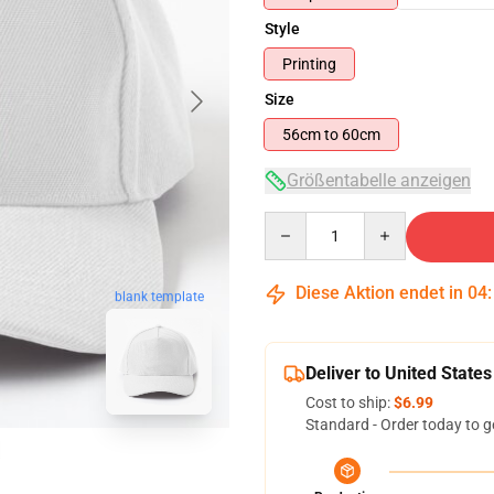
Style
Printing
Size
56cm to 60cm
Größentabelle anzeigen
Quantity
Diese Aktion endet in
04
blank template
Deliver to United States
Cost to ship:
$6.99
Standard - Order today to g