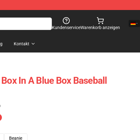
Kundenservice
Warenkorb anzeigen
og
Kontakt
 Box In A Blue Box Baseball
)
Beanie