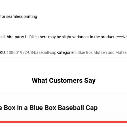
 for seamless printing
al third-party fulfiller, there may be slight variances in the product receiv
KU
:
138001972-US-baseball-cap
Kategorien
:
Blue Box Mützen und Mütze
What Customers Say
e Box in a Blue Box Baseball Cap