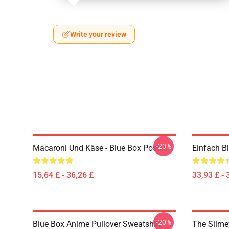
Write your review
-20%
Macaroni Und Käse - Blue Box Poster
Einfach B
15,64 £ - 36,26 £
33,93 £ - 
-20%
Blue Box Anime Pullover Sweatshirt
The Slime