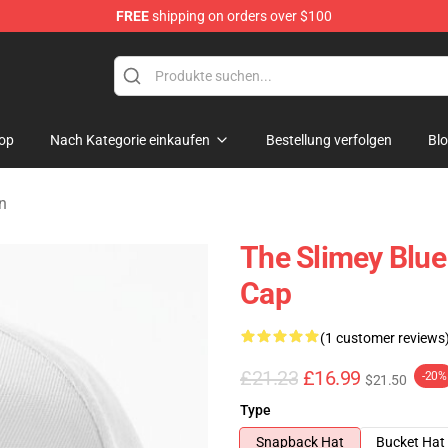
FREE
shipping on orders over $100
op
Nach Kategorie einkaufen
Bestellung verfolgen
Bl
n
The Slimey Blue
Cap
(1 customer reviews
£21.23
£16.99
-20%
$21.50
Type
Snapback Hat
Bucket Hat