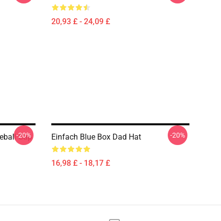
20,93 £ - 24,09 £
-20%
-20%
seball Cap
Einfach Blue Box Dad Hat
16,98 £ - 18,17 £