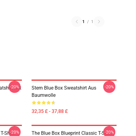
1
/
1
-20%
-20%
tshirt Mit
Stern Blue Box Sweatshirt Aus
Baumwolle
32,35 £ - 37,88 £
-20%
-20%
T-Shirt
The Blue Box Blueprint Classic T-Shirt