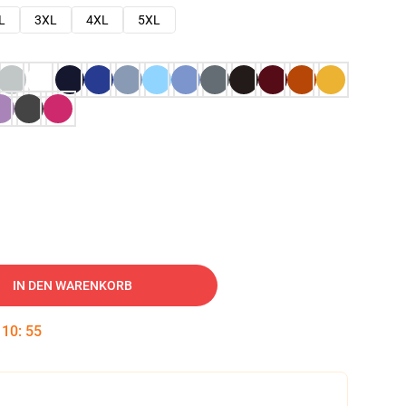
L
3XL
4XL
5XL
IN DEN WARENKORB
:
10
:
54