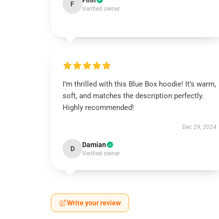
Finn
F
Verified owner
I’m thrilled with this Blue Box hoodie! It’s warm,
soft, and matches the description perfectly.
Highly recommended!
Dec 29, 2024
Damian
D
Verified owner
Write your review