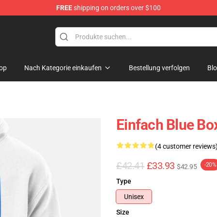
FREE
shipping on orders over $100
op
Nach Kategorie einkaufen
Bestellung verfolgen
Bl
Einfach Blue Bo
(4 customer reviews
£42.41
£33.93
-20%
$42.95
Type
Unisex
Size