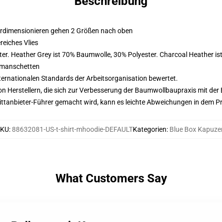
Beschreibung
erdimensionieren gehen 2 Größen nach oben
eiches Vlies
er. Heather Grey ist 70% Baumwolle, 30% Polyester. Charcoal Heather i
nmanschetten
nternationalen Standards der Arbeitsorganisation bewertet.
n Herstellern, die sich zur Verbesserung der Baumwollbaupraxis mit der Be
 Drittanbieter-Führer gemacht wird, kann es leichte Abweichungen in dem P
SKU
:
88632081-US-t-shirt-mhoodie-DEFAULT
Kategorien
:
Blue Box Kapuze
What Customers Say