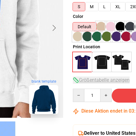
S
M
L
XL
2X
Color
Default
Print Location
Größentabelle anzeigen
blank template
Quantity
Diese Aktion endet in
03
Deliver to United States