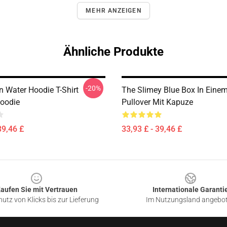
MEHR ANZEIGEN
Ähnliche Produkte
-20%
n Water Hoodie T-Shirt
The Slimey Blue Box In Eine
Hoodie
Pullover Mit Kapuze
39,46 £
33,93 £ - 39,46 £
aufen Sie mit Vertrauen
Internationale Garanti
utz von Klicks bis zur Lieferung
Im Nutzungsland angebo