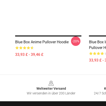
-20%
Blue Box Anime Pullover Hoodie
Blue Box I
Pullover 
33,93 £ - 39,46 £
33,93 £ - 
Footer
Weltweiter Versand
K
Wir versenden in über 200 Länder
24/7 Sch