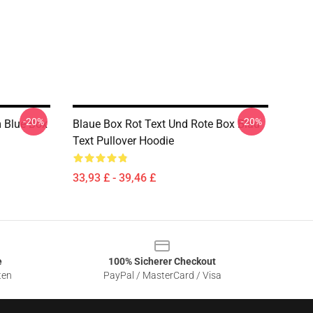
-20%
-20%
m Blue Box
Blaue Box Rot Text Und Rote Box Blau
Text Pullover Hoodie
33,93 £ - 39,46 £
e
100% Sicherer Checkout
ten
PayPal / MasterCard / Visa