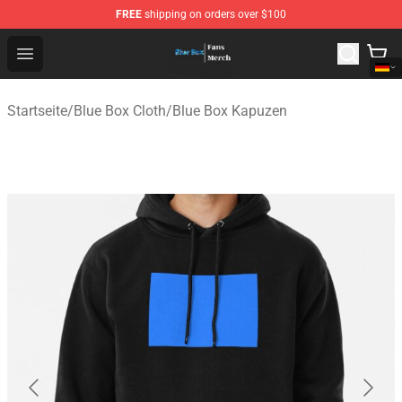
FREE
shipping on orders over $100
Blue Box Store - Official Blue Box Merchandise Shop
Open menu
Startseite
/
Blue Box Cloth
/
Blue Box Kapuzen