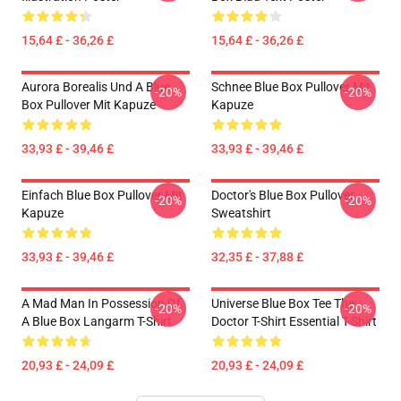
15,64 £ - 36,26 £
15,64 £ - 36,26 £
Aurora Borealis Und A Blue
Schnee Blue Box Pullover Mit
-20%
-20%
Box Pullover Mit Kapuze
Kapuze
33,93 £ - 39,46 £
33,93 £ - 39,46 £
Einfach Blue Box Pullover Mit
Doctor's Blue Box Pullover
-20%
-20%
Kapuze
Sweatshirt
33,93 £ - 39,46 £
32,35 £ - 37,88 £
A Mad Man In Possession Of
Universe Blue Box Tee The
-20%
-20%
A Blue Box Langarm T-Shirt
Doctor T-Shirt Essential T-Shirt
20,93 £ - 24,09 £
20,93 £ - 24,09 £