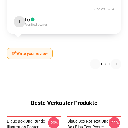
Dec 28, 2024
Ivy
I
Verified owner
Write your review
1
/
1
Beste Verkäufer Produkte
Blaue Box Und Runde
Blaue Box Rot Text Und Rote
-20%
-20%
Illustration Poster
Box Blau Text Poster