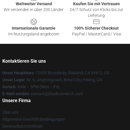
Weltweiter Versand
Kaufen Sie mit Vertrauen
Wir versenden in über 200 Länder
24/7 Schutz von Klicks bis zur
Lieferung
Internationale Garantie
100% Sicherer Checkout
Im Nutzungsland angeboten
PayPal / MasterCard / Visa
Kontaktieren Sie uns
Unser Hauptbüro
: 72335 Broadway, Oakland, CA 94612, US
Unser Lager
: Nr. 6, Jingtongyuan, Benxi City, Peking, CN
Geruch
: 9AM – 5PM (Mon – Fri)
E-Mail senden
: contact@blueboxmerch.com
Unsere Firma
Über uns
Allgemeine Geschäftsbedingungen
Datenschutzrichtlinien