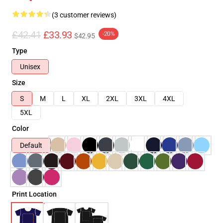
(3 customer reviews)
£42.41
£33.93
-20%
$42.95
Type
Unisex
Size
S
M
L
XL
2XL
3XL
4XL
5XL
Color
Default
Print Location