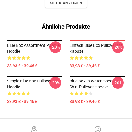
MEHR ANZEIGEN
Ähnliche Produkte
Blue Box Assortment Pullover
Einfach Blue Box Pullover Mit
-20%
-20%
Hoodie
Kapuze
33,93 £ - 39,46 £
33,93 £ - 39,46 £
Simple Blue Box Pullover
Blue Box In Water Hoodie T-
-20%
-20%
Hoodie
Shirt Pullover Hoodie
33,93 £ - 39,46 £
33,93 £ - 39,46 £
Footer